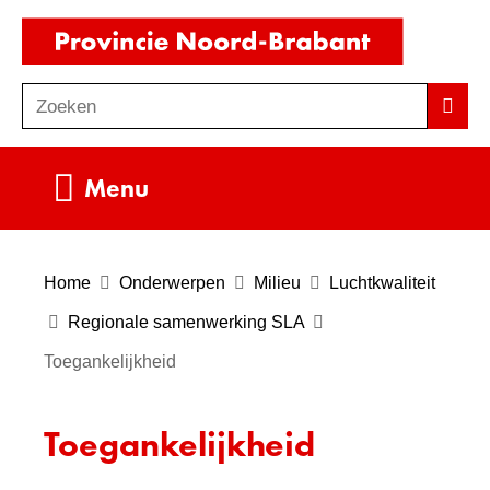
Ga
(naar
naar
homepag
de
Zoeken
Z
Zoek
inhoud
o
e
Uitklappen
Menu
k
e
n
Home
Onderwerpen
Milieu
Luchtkwaliteit
Regionale samenwerking SLA
Toegankelijkheid
Toegankelijkheid