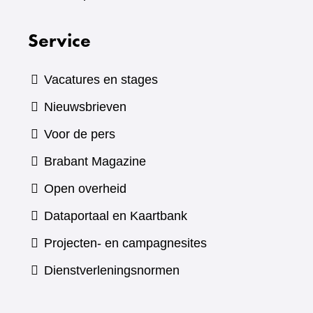
Service
Vacatures en stages
Nieuwsbrieven
Voor de pers
(verwijst
Brabant Magazine
naar
Open overheid
een
(verwijst
Dataportaal en Kaartbank
andere
naar
Projecten- en campagnesites
website)
een
Dienstverleningsnormen
andere
website)