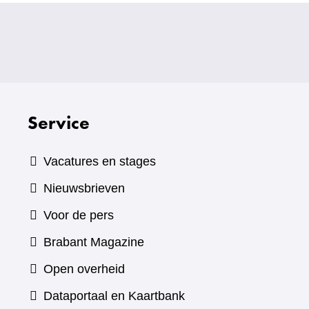
Service
Vacatures en stages
Nieuwsbrieven
Voor de pers
(verwijst
Brabant Magazine
naar
Open overheid
een
(verwijst
Dataportaal en Kaartbank
andere