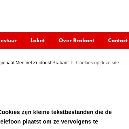
Ga
naar
e)
de
inhoud
estuur
Loket
Over Brabant
Contact
ionaal Meetnet Zuidoost-Brabant
Cookies op deze site
ookies zijn kleine tekstbestanden die de
telefoon plaatst om ze vervolgens te