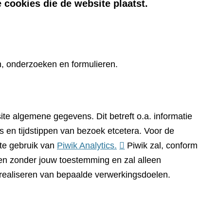
 cookies die de website plaatst.
n, onderzoeken en formulieren.
te algemene gegevens. Dit betreft o.a. informatie
 en tijdstippen van bezoek etcetera. Voor de
(verwijst
te gebruik van
Piwik Analytics.
Piwik zal, conform
naar
n zonder jouw toestemming en zal alleen
een
 realiseren van bepaalde verwerkingsdoelen.
andere
website)