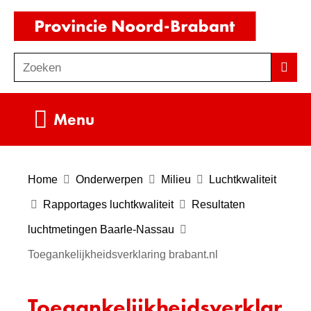
Ga
(naar
naar
homepag
de
Zoeken
Z
Zoek
inhoud
o
e
Uitklappen
Menu
k
e
n
Home
Onderwerpen
Milieu
Luchtkwaliteit
Rapportages luchtkwaliteit
Resultaten
luchtmetingen Baarle-Nassau
Toegankelijkheidsverklaring brabant.nl
Toegankelijkheidsverklar