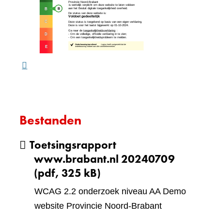
andere
naar
website)
een
ande
webs
Bestanden
Toetsingsrapport
www.brabant.nl 20240709
(pdf, 325 kB)
WCAG 2.2 onderzoek niveau AA Demo
website Provincie Noord-Brabant