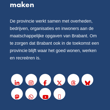
maken
De provincie werkt samen met overheden,
bedrijven, organisaties en inwoners aan de
maatschappelijke opgaven van Brabant. Om
te zorgen dat Brabant ook in de toekomst een
provincie blijft waar het goed wonen, werken
en recreëren is.
V
o
LinkedIn
Instagram
Facebook
X
Threads
BlueSky
l
g
Mastodon
Whatsapp
Youtube
Podcasts