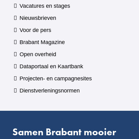
Vacatures en stages
Nieuwsbrieven
Voor de pers
(verwijst
Brabant Magazine
naar
Open overheid
een
(verwijst
Dataportaal en Kaartbank
andere
naar
Projecten- en campagnesites
website)
een
Dienstverleningsnormen
andere
website)
Samen Brabant mooier