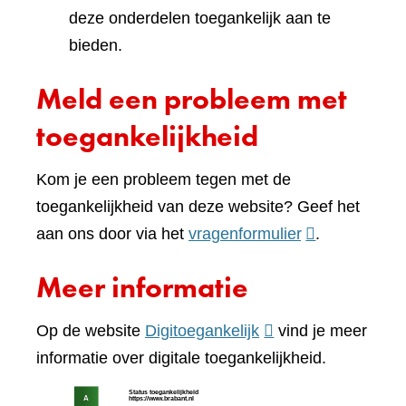
deze onderdelen toegankelijk aan te
bieden.
Meld een probleem met
toegankelijkheid
Kom je een probleem tegen met de
toegankelijkheid van deze website? Geef het
(verwijst
aan ons door via het
vragenformulier
.
naar
Meer informatie
een
andere
(verwijst
Op de website
Digitoegankelijk
vind je meer
website)
naar
informatie over digitale toegankelijkheid.
een
(verw