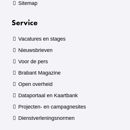
Sitemap
Service
Vacatures en stages
Nieuwsbrieven
Voor de pers
(verwijst
Brabant Magazine
naar
Open overheid
een
(verwijst
Dataportaal en Kaartbank
andere
naar
Projecten- en campagnesites
website)
een
Dienstverleningsnormen
andere