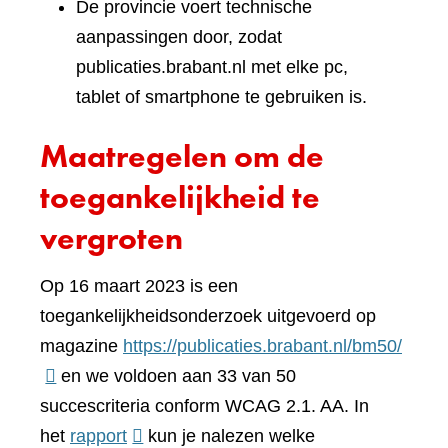
De provincie voert technische
aanpassingen door, zodat
publicaties.brabant.nl met elke pc,
tablet of smartphone te gebruiken is.
Maatregelen om de
toegankelijkheid te
vergroten
Op 16 maart 2023 is een
toegankelijkheidsonderzoek uitgevoerd op
(verwi
magazine
https://publicaties.brabant.nl/bm50/
naar
en we voldoen aan 33 van 50
een
succescriteria conform WCAG 2.1. AA. In
(verwijst
ander
het
rapport
kun je nalezen welke