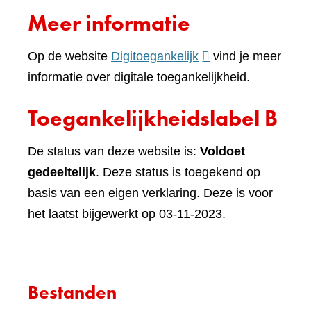
naar
Meer informatie
een
andere
(verwijst
Op de website
Digitoegankelijk
vind je meer
website)
naar
informatie over digitale toegankelijkheid.
een
Toegankelijkheidslabel B
andere
website)
De status van deze website is:
Voldoet
gedeeltelijk
. Deze status is toegekend op
basis van een eigen verklaring. Deze is voor
het laatst bijgewerkt op 03-11-2023.
Bestanden