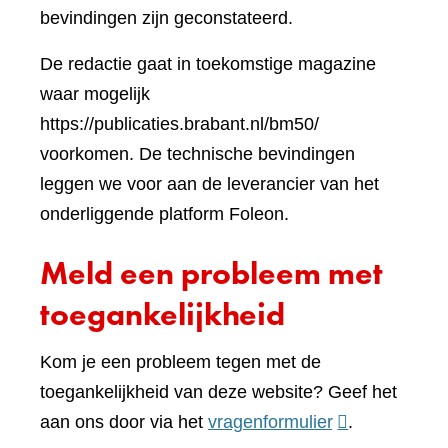
naar
websi
bevindingen zijn geconstateerd.
een
De redactie gaat in toekomstige magazine
andere
waar mogelijk
website)
https://publicaties.brabant.nl/bm50/
voorkomen. De technische bevindingen
leggen we voor aan de leverancier van het
onderliggende platform Foleon.
Meld een probleem met
toegankelijkheid
Kom je een probleem tegen met de
toegankelijkheid van deze website? Geef het
(verwijst
aan ons door via het
vragenformulier
.