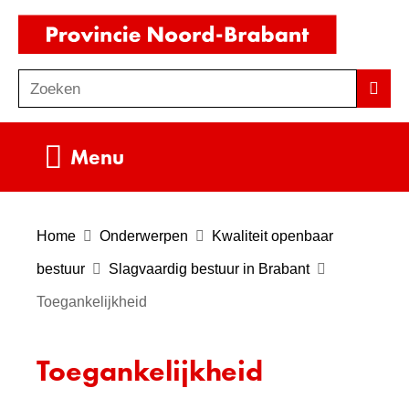
Ga
(naar
naar
homepag
de
Zoeken
Z
Zoek
inhoud
o
e
Uitklappen
Menu
k
e
n
Home
Onderwerpen
Kwaliteit openbaar
bestuur
Slagvaardig bestuur in Brabant
Toegankelijkheid
Toegankelijkheid