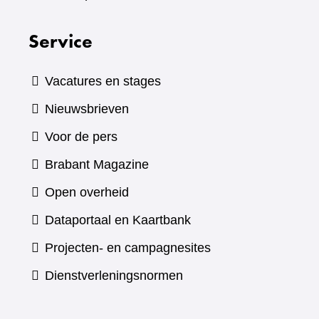
Service
Vacatures en stages
Nieuwsbrieven
Voor de pers
(verwijst
Brabant Magazine
naar
Open overheid
een
(verwijst
Dataportaal en Kaartbank
andere
naar
Projecten- en campagnesites
website)
een
Dienstverleningsnormen
andere
website)