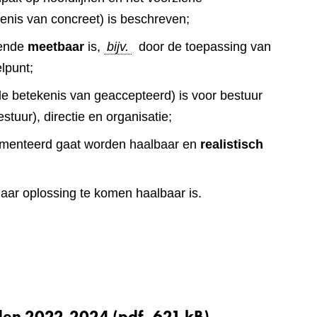
enis van concreet) is beschreven;
oende
meetbaar
is,
bijv.
door de toepassing van
elpunt;
de betekenis van geaccepteerd) is voor bestuur
tuur), directie en organisatie;
ementeerd gaat worden haalbaar en
realistisch
ar oplossing te komen haalbaar is.
iden 2022-2024
(pdf, 621 kB)