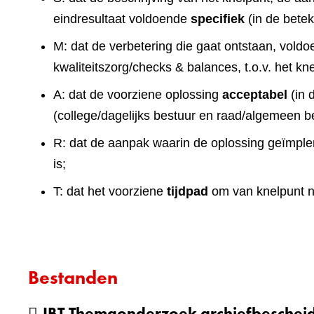
eindresultaat voldoende
specifiek
(in de betek
M: dat de verbetering die gaat ontstaan, vold
kwaliteitszorg/checks & balances, t.o.v. het kn
A: dat de voorziene oplossing
acceptabel
(in 
(college/dagelijks bestuur en raad/algemeen bes
R: dat de aanpak waarin de oplossing geïmpl
is;
T: dat het voorziene
tijdpad
om van knelpunt na
Bestanden
IBT Themaonderzoek archiefbesche