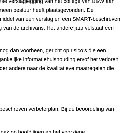
ijkse verslaglegging van het college van B&W aan
gemeen bestuur heeft plaatsgevonden. De
r middel van een verslag en een SMART-beschreven
g van de archivaris. Het andere jaar volstaat een
 nog dan voorheen, gericht op risico’s die een
kelijke informatiehuishouding en/of het verloren
nder andere naar de kwalitatieve maatregelen die
beschreven verbeterplan. Bij de beoordeling van
npak op hoofdlijnen en het voorziene