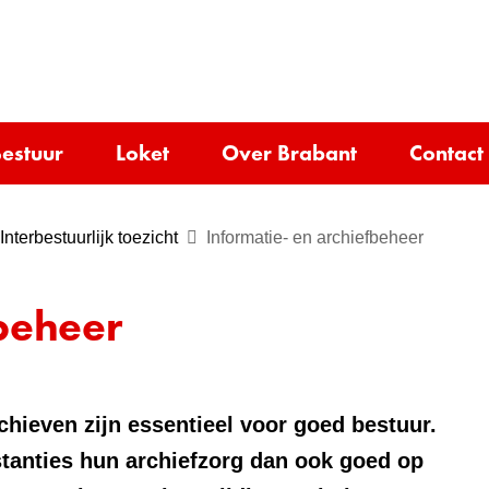
Ga
naar
e)
de
inhoud
estuur
Loket
Over Brabant
Contact
Interbestuurlijk toezicht
Informatie- en archiefbeheer
fbeheer
hieven zijn essentieel voor goed bestuur.
stanties hun archiefzorg dan ook goed op