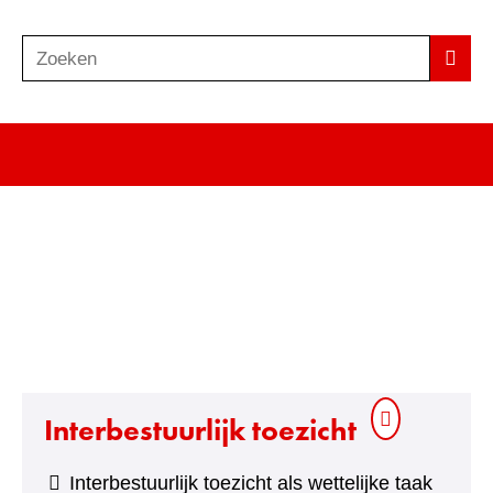
Zoeken
Z
Zoek
o
e
k
e
n
Interbestuurlijk toezicht
Interbestuurlijk toezicht als wettelijke taak