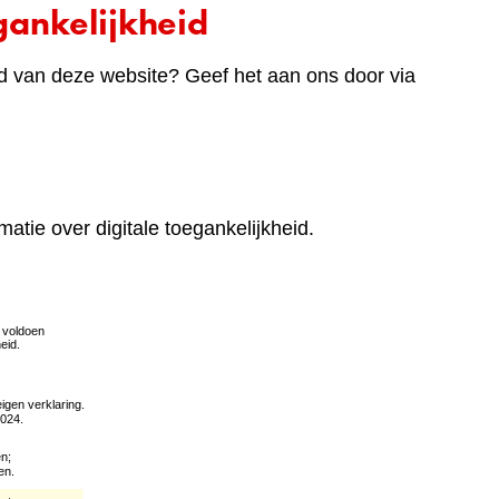
ankelijkheid
d van deze website? Geef het aan ons door via
matie over digitale toegankelijkheid.
(verwijst
naar
een
andere
website)