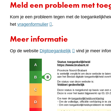
Meld een probleem met toeg
Kom je een probleem tegen met de toegankelijkhei
(verwijst
het
vragenformulier
.
naar
Meer informatie
een
andere
(verwijst
Op de website
Digitoegankelijk
vind je meer infor
website)
naar
een
andere
website)