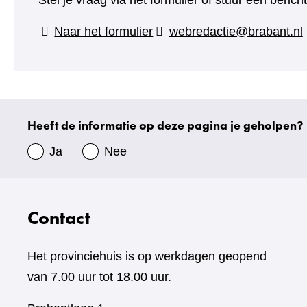
Stel je vraag via het formulier of stuur een beric
(verwijst
Naar het formulier
webredactie@brabant.nl
naar
een
andere
website)
Heeft de informatie op deze pagina je geholpen?
Uw
gegevens
Ja
Nee
Contact
Het provinciehuis is op werkdagen geopend
van 7.00 uur tot 18.00 uur.