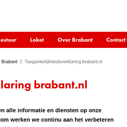
Ga
naar
e)
de
inhoud
estuur
Loket
Over Brabant
Contact
 Brabant
Toegankelijkheidsverklaring brabant.nl
laring brabant.nl
n alle informatie en diensten op onze
rom werken we continu aan het verbeteren