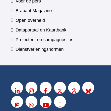
Voor de pers
(verwijst
Brabant Magazine
naar
Open overheid
een
(verwijst
Dataportaal en Kaartbank
andere
naar
Projecten- en campagnesites
website)
een
Dienstverleningsnormen
andere
website)
V
o
LinkedIn
Instagram
Facebook
X
Threads
BlueSky
l