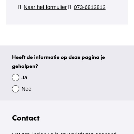
(verwijst
Naar het formulier
073-6812812
naar
een
andere
website)
Heeft de informatie op deze pagina je
Uw
geholpen?
gegevens
Ja
Nee
Contact