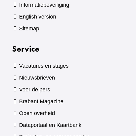
Informatiebeveiliging
English version
Sitemap
Service
Vacatures en stages
Nieuwsbrieven
Voor de pers
(verwijst
Brabant Magazine
naar
Open overheid
een
(verwijst
Dataportaal en Kaartbank
andere
naar