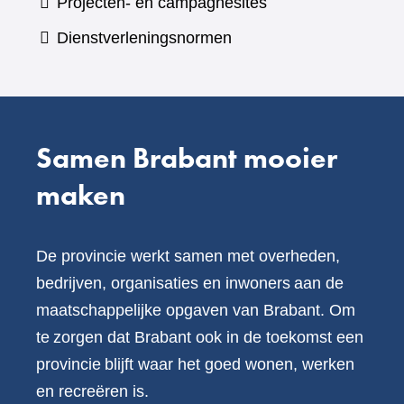
Projecten- en campagnesites
website)
een
Dienstverleningsnormen
andere
website)
Samen Brabant mooier
maken
De provincie werkt samen met overheden,
bedrijven, organisaties en inwoners aan de
maatschappelijke opgaven van Brabant. Om
te zorgen dat Brabant ook in de toekomst een
provincie blijft waar het goed wonen, werken
en recreëren is.