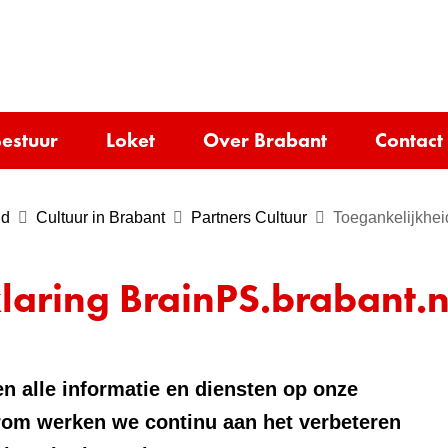
Ga
naar
e)
de
inhoud
estuur
Loket
Over Brabant
Contact
jd
Cultuur in Brabant
Partners Cultuur
Toegankelijkhei
laring BrainPS.brabant.n
n alle informatie en diensten op onze
rom werken we continu aan het verbeteren