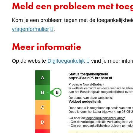
Meld een probleem met toeg
Kom je een probleem tegen met de toegankelijkhei
(verwijst
vragenformulier
.
naar
Meer informatie
een
andere
(verwijst
Op de website
Digitoegankelijk
vind je meer infor
website)
naar
een
andere
website)