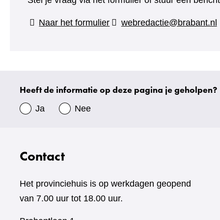
Stel je vraag via het formulier of stuur een beric
(verwijst
Naar het formulier
webredactie@brabant.nl
naar
een
andere
website)
Heeft de informatie op deze pagina je geholpen?
Uw
gegevens
Ja
Nee
Contact
Het provinciehuis is op werkdagen geopend
van 7.00 uur tot 18.00 uur.