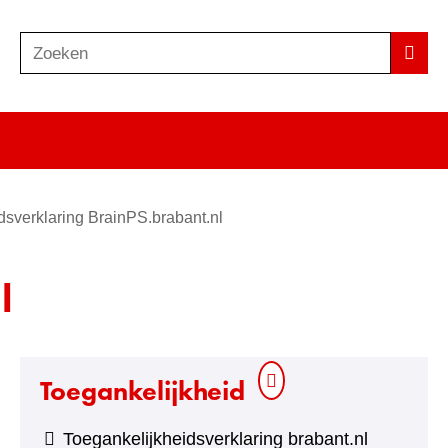
Zoeken
Z
Zoek
o
e
k
e
n
dsverklaring BrainPS.brabant.nl
l
Toegankelijkheid
Toegankelijkheidsverklaring brabant.nl