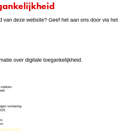
ankelijkheid
d van deze website? Geef het aan ons door via het
matie over digitale toegankelijkheid.
(verwijst
naar
een
andere
website)