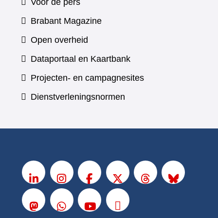
Voor de pers
(verwijst
Brabant Magazine
naar
Open overheid
een
(verwijst
Dataportaal en Kaartbank
andere
naar
Projecten- en campagnesites
website)
een
Dienstverleningsnormen
andere
website)
V
o
LinkedIn
Instagram
Facebook
X
Threads
BlueSky
l