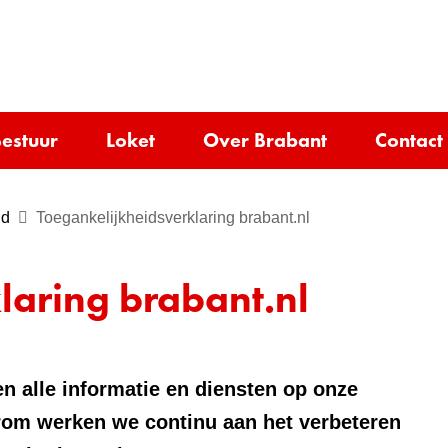
Ga
naar
e)
de
inhoud
estuur
Loket
Over Brabant
Contact
jd
Toegankelijkheidsverklaring brabant.nl
laring brabant.nl
n alle informatie en diensten op onze
rom werken we continu aan het verbeteren