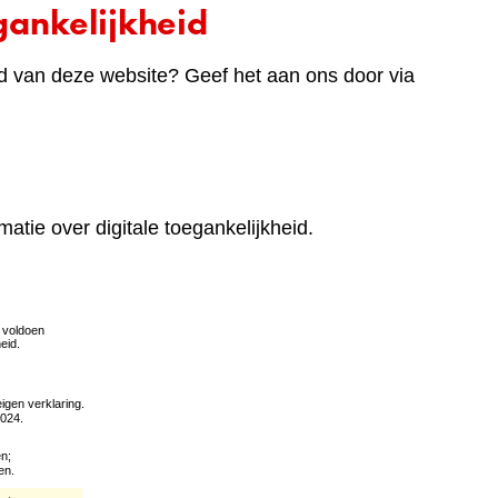
ankelijkheid
d van deze website? Geef het aan ons door via
matie over digitale toegankelijkheid.
(verwijst
naar
een
andere
website)