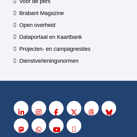
Voor de pers
(verwijst
Brabant Magazine
naar
Open overheid
een
(verwijst
Dataportaal en Kaartbank
andere
naar
Projecten- en campagnesites
website)
een
Dienstverleningsnormen
andere
website)
V
o
LinkedIn
Instagram
Facebook
X
Threads
BlueSky
l