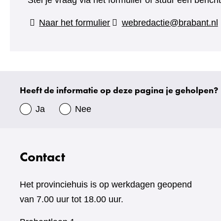
Stel je vraag via het formulier of stuur een beric
(verwijst
Naar het formulier
webredactie@brabant.nl
naar
een
andere
website)
Heeft de informatie op deze pagina je geholpen?
Uw
gegevens
Ja
Nee
Contact
Het provinciehuis is op werkdagen geopend
van 7.00 uur tot 18.00 uur.