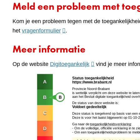
Meld een probleem met toeg
Kom je een probleem tegen met de toegankelijkhei
(verwijst
het
vragenformulier
.
naar
Meer informatie
een
andere
(verwijst
Op de website
Digitoegankelijk
vind je meer infor
website)
naar
een
andere
website)