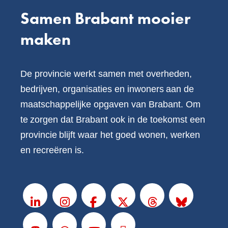
Samen Brabant mooier
maken
De provincie werkt samen met overheden,
bedrijven, organisaties en inwoners aan de
maatschappelijke opgaven van Brabant. Om
te zorgen dat Brabant ook in de toekomst een
provincie blijft waar het goed wonen, werken
en recreëren is.
V
o
LinkedIn
Instagram
Facebook
X
Threads
BlueSky
l