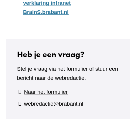
verklaring intranet
BrainS.brabant.nl
Heb je een vraag?
Stel je vraag via het formulier of stuur een
bericht naar de webredactie.
(verwijst
Naar het formulier
naar
webredactie@brabant.nl
een
andere
website)