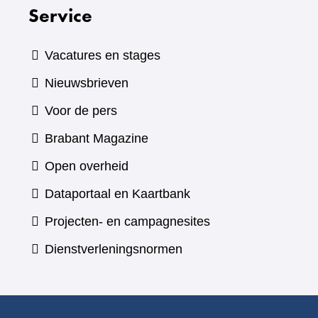
Service
Vacatures en stages
Nieuwsbrieven
Voor de pers
(verwijst
Brabant Magazine
naar
Open overheid
een
(verwijst
Dataportaal en Kaartbank
andere
naar
Projecten- en campagnesites
website)
een
Dienstverleningsnormen
andere
website)