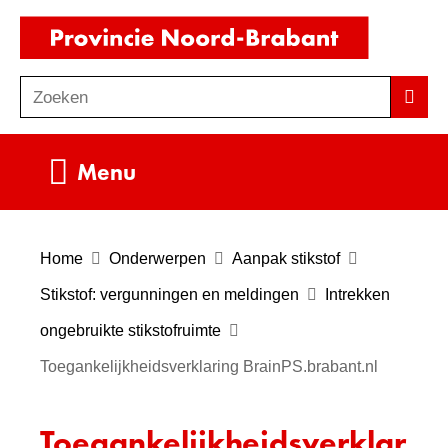
Ga
(naar
naar
homepag
de
Zoeken
Z
Zoek
inhoud
o
e
Uitklappen
Menu
k
e
n
Home
Onderwerpen
Aanpak stikstof
Stikstof: vergunningen en meldingen
Intrekken
ongebruikte stikstofruimte
Toegankelijkheidsverklaring BrainPS.brabant.nl
Toegankelijkheidsverklar