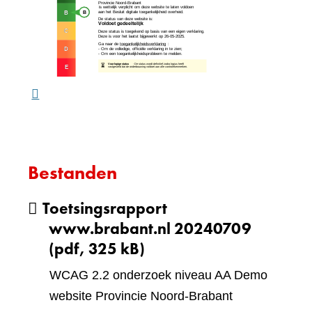
andere
naar
website)
een
ande
webs
Bestanden
Toetsingsrapport
www.brabant.nl 20240709
(pdf, 325 kB)
WCAG 2.2 onderzoek niveau AA Demo
website Provincie Noord-Brabant