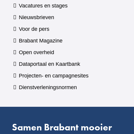
Vacatures en stages
Nieuwsbrieven
Voor de pers
(verwijst
Brabant Magazine
naar
Open overheid
een
(verwijst
Dataportaal en Kaartbank
andere
naar
Projecten- en campagnesites
website)
een
Dienstverleningsnormen
andere
website)
Samen Brabant mooier