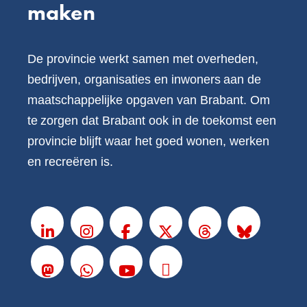
maken
De provincie werkt samen met overheden,
bedrijven, organisaties en inwoners aan de
maatschappelijke opgaven van Brabant. Om
te zorgen dat Brabant ook in de toekomst een
provincie blijft waar het goed wonen, werken
en recreëren is.
V
o
LinkedIn
Instagram
Facebook
X
Threads
BlueSky
l
g
Mastodon
Whatsapp
Youtube
Podcasts