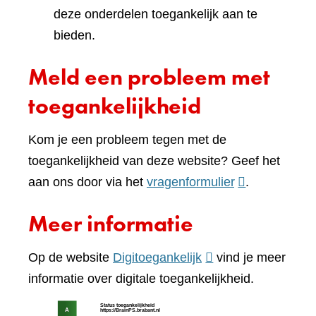
deze onderdelen toegankelijk aan te
bieden.
Meld een probleem met
toegankelijkheid
Kom je een probleem tegen met de
toegankelijkheid van deze website? Geef het
(verwijst
aan ons door via het
vragenformulier
.
naar
Meer informatie
een
andere
(verwijst
Op de website
Digitoegankelijk
vind je meer
website)
naar
informatie over digitale toegankelijkheid.
een
(verw