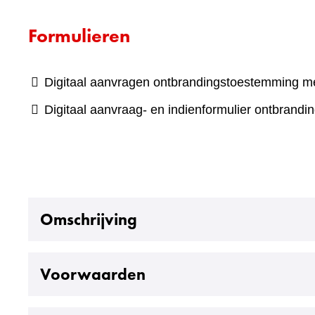
Formulieren
Digitaal aanvragen ontbrandingstoestemming m
Digitaal aanvraag- en indienformulier ontbran
Uitklappen
Omschrijving
Uitklappen
Voorwaarden