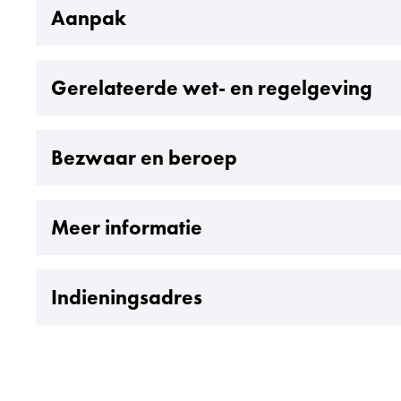
Uitklappen
Aanpak
Uitklappen
Gerelateerde wet- en regelgeving
Uitklappen
Bezwaar en beroep
Uitklappen
Meer informatie
Uitklappen
Indieningsadres