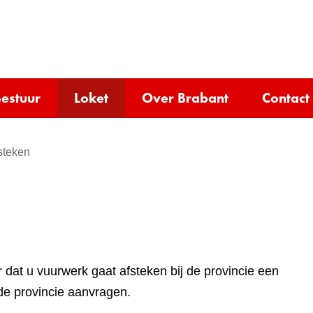
Ga
naar
e)
de
inhoud
estuur
Loket
Over Brabant
Contact
steken
r dat u vuurwerk gaat afsteken bij de provincie een
de provincie aanvragen.