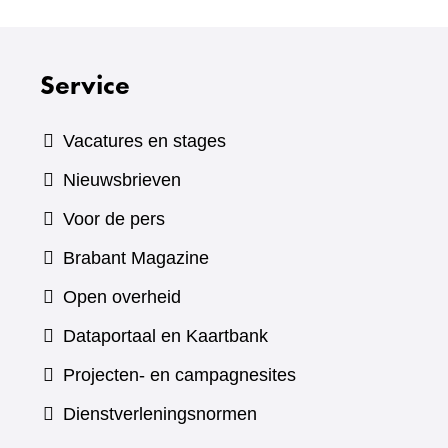
Service
Vacatures en stages
Nieuwsbrieven
Voor de pers
(verwijst
Brabant Magazine
naar
Open overheid
een
(verwijst
Dataportaal en Kaartbank
andere
naar
Projecten- en campagnesites
website)
een
Dienstverleningsnormen
andere