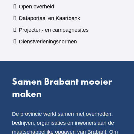
naar
Open overheid
een
(verwijst
Dataportaal en Kaartbank
andere
naar
Projecten- en campagnesites
website)
een
Dienstverleningsnormen
andere
website)
Samen Brabant mooier
maken
De provincie werkt samen met overheden,
bedrijven, organisaties en inwoners aan de
maatschappelijke opgaven van Brabant. Om