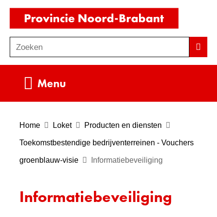
Ga
(naar
naar
homepag
de
Zoeken
Z
Zoek
inhoud
o
e
Uitklappen
Menu
k
e
n
Home
Loket
Producten en diensten
Toekomstbestendige bedrijventerreinen - Vouchers
groenblauw-visie
Informatiebeveiliging
Informatiebeveiliging