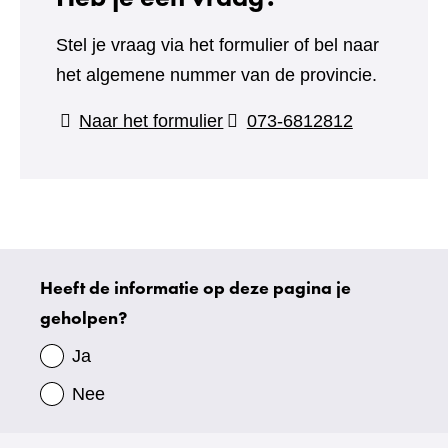
Stel je vraag via het formulier of bel naar
het algemene nummer van de provincie.
(verwijst
Naar het formulier
073-6812812
naar
een
andere
website)
Heeft de informatie op deze pagina je
Uw
geholpen?
gegevens
Ja
Nee