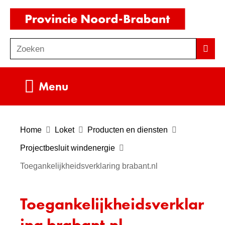
Ga
(naar
naar
homepag
de
Zoeken
Z
Zoek
inhoud
o
e
Uitklappen
Menu
k
e
n
Home
Loket
Producten en diensten
Projectbesluit windenergie
Toegankelijkheidsverklaring brabant.nl
Toegankelijkheidsverklar
ing brabant.nl