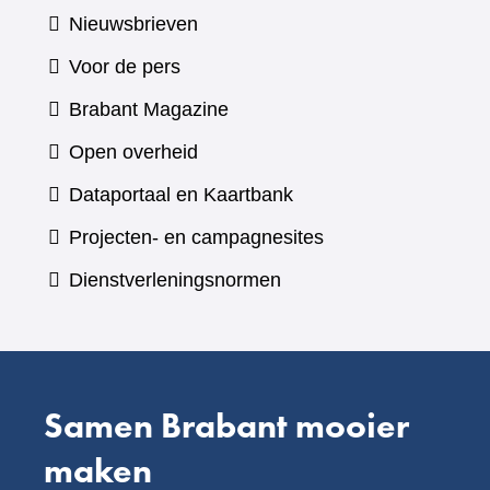
Nieuwsbrieven
Voor de pers
(verwijst
Brabant Magazine
naar
Open overheid
een
(verwijst
Dataportaal en Kaartbank
andere
naar
Projecten- en campagnesites
website)
een
Dienstverleningsnormen
andere
website)
Samen Brabant mooier
maken