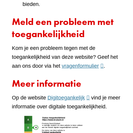
bieden.
Meld een probleem met
toegankelijkheid
Kom je een probleem tegen met de
toegankelijkheid van deze website? Geef het
(verwijst
aan ons door via het
vragenformulier
.
naar
Meer informatie
een
andere
(verwijst
Op de website
Digitoegankelijk
vind je meer
website)
naar
informatie over digitale toegankelijkheid.
een
(verw
andere
naar