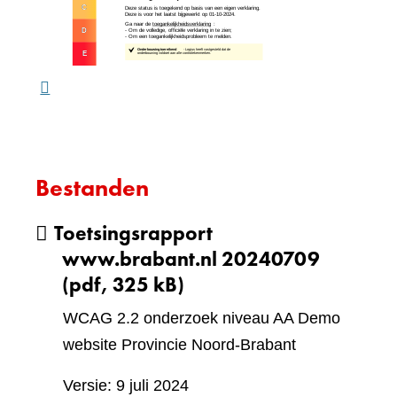
website)
een
ande
webs
Bestanden
Toetsingsrapport
www.brabant.nl 20240709
(pdf, 325 kB)
WCAG 2.2 onderzoek niveau AA Demo
website Provincie Noord-Brabant
Versie: 9 juli 2024