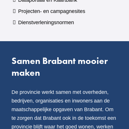
Dataportaal en Kaartbank
andere
naar
Projecten- en campagnesites
website)
een
Dienstverleningsnormen
andere
website)
Samen Brabant mooier
maken
De provincie werkt samen met overheden,
bedrijven, organisaties en inwoners aan de
maatschappelijke opgaven van Brabant. Om
te zorgen dat Brabant ook in de toekomst een
provincie blijft waar het goed wonen, werken