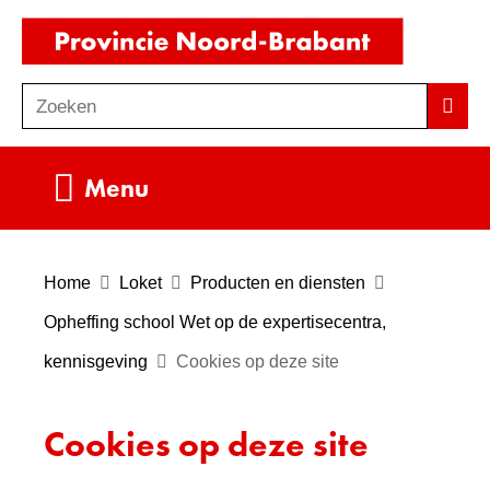
Ga
(naar
naar
homepag
de
Zoeken
Z
Zoek
inhoud
o
e
Uitklappen
Menu
k
e
n
Home
Loket
Producten en diensten
Opheffing school Wet op de expertisecentra,
kennisgeving
Cookies op deze site
Cookies op deze site