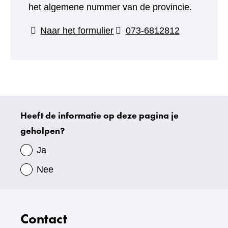
het algemene nummer van de provincie.
(verwijst
Naar het formulier
073-6812812
naar
een
andere
website)
Heeft de informatie op deze pagina je
Uw
geholpen?
gegevens
Ja
Nee
Contact