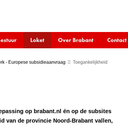
Ga
naar
e)
de
inhoud
estuur
Loket
Over Brabant
Contact
rk - Europese subsidieaanvraag
Toegankelijkheid
oepassing op brabant.nl én op de subsites
id van de provincie Noord-Brabant vallen,