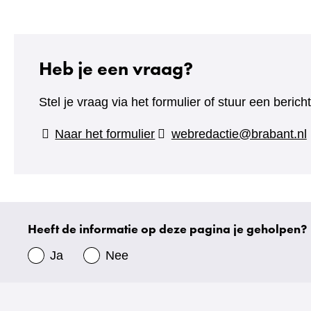
Heb je een vraag?
Stel je vraag via het formulier of stuur een beric
(verwijst
Naar het formulier
webredactie@brabant.nl
naar
een
andere
website)
Heeft de informatie op deze pagina je geholpen?
Uw
gegevens
Ja
Nee