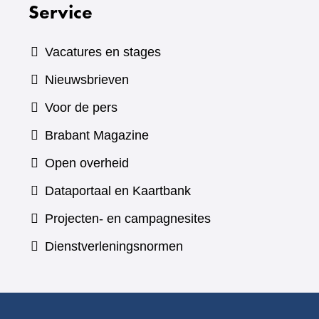
Service
Vacatures en stages
Nieuwsbrieven
Voor de pers
(verwijst
Brabant Magazine
naar
Open overheid
een
(verwijst
Dataportaal en Kaartbank
andere
naar
Projecten- en campagnesites
website)
een
Dienstverleningsnormen
andere
website)