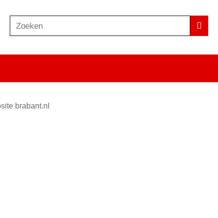
Zoeken
Z
Zoek
o
e
k
e
n
site brabant.nl