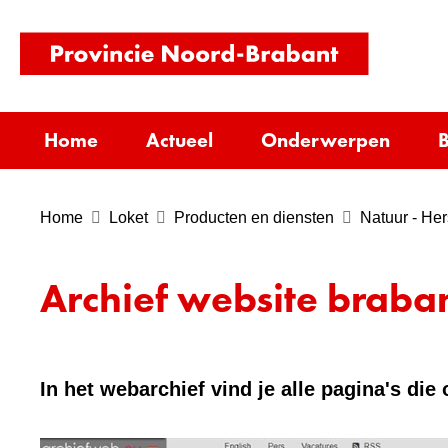
(naar
homepag
Home
Actueel
Onderwerpen
B
Home
Loket
Producten en diensten
Natuur - He
Archief website braban
In het webarchief vind je alle pagina's di