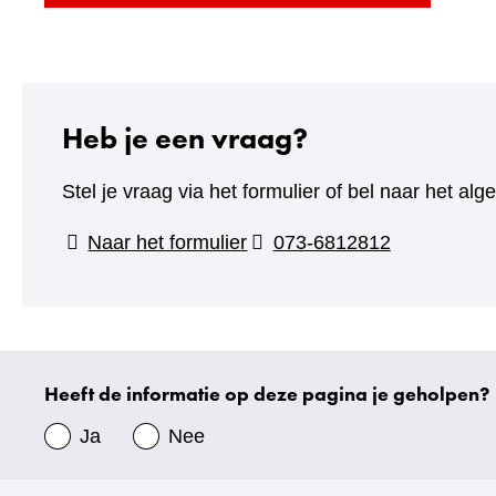
naar
een
andere
website)
Heb je een vraag?
Stel je vraag via het formulier of bel naar het 
(verwijst
Naar het formulier
073-6812812
naar
een
andere
website)
Heeft de informatie op deze pagina je geholpen?
Uw
gegevens
Ja
Nee