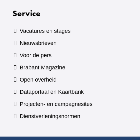
Service
Vacatures en stages
Nieuwsbrieven
Voor de pers
(verwijst
Brabant Magazine
naar
Open overheid
een
(verwijst
Dataportaal en Kaartbank
andere
naar
Projecten- en campagnesites
website)
een
Dienstverleningsnormen
andere
website)