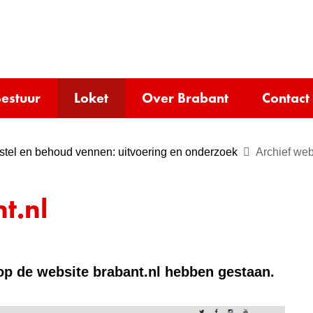
Ga
naar
e)
de
inhoud
estuur
Loket
Over Brabant
Contact
rstel en behoud vennen: uitvoering en onderzoek
Archief web
t.nl
e op de website brabant.nl hebben gestaan.