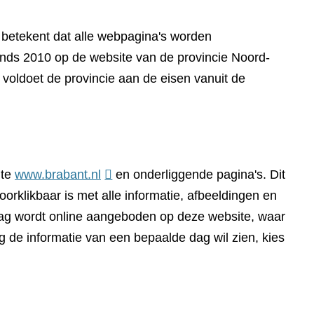
t betekent dat alle webpagina's worden
sinds 2010 op de website van de provincie Noord-
voldoet de provincie aan de eisen vanuit de
(verwijst
ite
www.brabant.nl
en onderliggende pagina's. Dit
naar
orklikbaar is met alle informatie, afbeeldingen en
een
dag wordt online aangeboden op deze website, waar
andere
g de informatie van een bepaalde dag wil zien, kies
website)