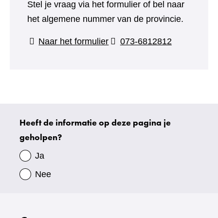
Stel je vraag via het formulier of bel naar
het algemene nummer van de provincie.
(verwijst
Naar het formulier
073-6812812
naar
een
andere
website)
Heeft de informatie op deze pagina je
Uw
geholpen?
gegevens
Ja
Nee