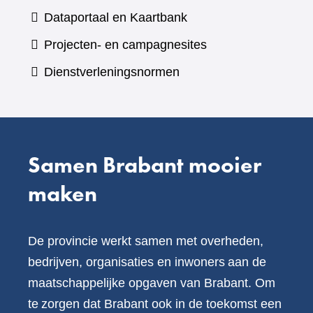
een
(verwijst
Dataportaal en Kaartbank
andere
naar
Projecten- en campagnesites
website)
een
Dienstverleningsnormen
andere
website)
Samen Brabant mooier
maken
De provincie werkt samen met overheden,
bedrijven, organisaties en inwoners aan de
maatschappelijke opgaven van Brabant. Om
te zorgen dat Brabant ook in de toekomst een