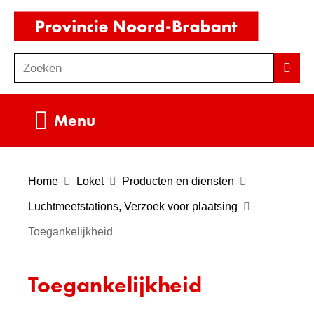
Ga
(naar
naar
homepag
de
Zoeken
Z
Zoek
inhoud
o
e
Uitklappen
Menu
k
e
n
Home
Loket
Producten en diensten
Luchtmeetstations, Verzoek voor plaatsing
Toegankelijkheid
Toegankelijkheid