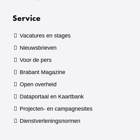
Service
Vacatures en stages
Nieuwsbrieven
Voor de pers
(verwijst
Brabant Magazine
naar
Open overheid
een
(verwijst
Dataportaal en Kaartbank
andere
naar
Projecten- en campagnesites
website)
een
Dienstverleningsnormen
andere
website)