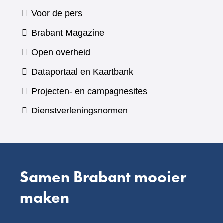
Voor de pers
(verwijst
Brabant Magazine
naar
Open overheid
een
(verwijst
Dataportaal en Kaartbank
andere
naar
Projecten- en campagnesites
website)
een
Dienstverleningsnormen
andere
website)
Samen Brabant mooier
maken