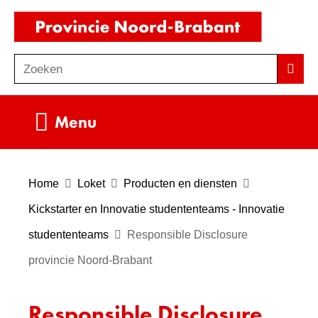
Ga
(naar
naar
homepag
de
Zoeken
Z
Zoek
inhoud
o
e
Uitklappen
Menu
k
e
n
Home
Loket
Producten en diensten
Kickstarter en Innovatie studententeams - Innovatie
studententeams
Responsible Disclosure
provincie Noord-Brabant
Responsible Disclosure