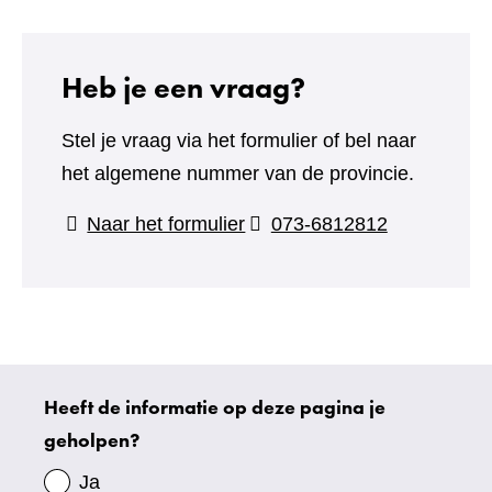
website)
Heb je een vraag?
Stel je vraag via het formulier of bel naar
het algemene nummer van de provincie.
(verwijst
Naar het formulier
073-6812812
naar
een
andere
website)
Heeft de informatie op deze pagina je
Uw
geholpen?
gegevens
Ja