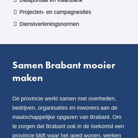
Dataportaal en Kaartbank
andere
naar
Projecten- en campagnesites
website)
een
Dienstverleningsnormen
andere
website)
Samen Brabant mooier
maken
De provincie werkt samen met overheden,
bedrijven, organisaties en inwoners aan de
maatschappelijke opgaven van Brabant. Om
te zorgen dat Brabant ook in de toekomst een
provincie blijft waar het goed wonen, werken