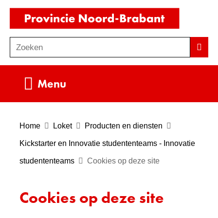
Ga
(naar
naar
homepag
de
Zoeken
Z
Zoek
inhoud
o
e
Uitklappen
Menu
k
e
n
Home
Loket
Producten en diensten
Kickstarter en Innovatie studententeams - Innovatie
studententeams
Cookies op deze site
Cookies op deze site