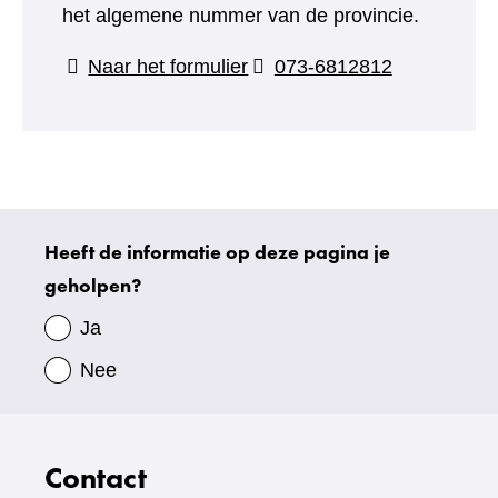
het algemene nummer van de provincie.
(verwijst
Naar het formulier
073-6812812
naar
een
andere
website)
Heeft de informatie op deze pagina je
Uw
geholpen?
gegevens
Ja
Nee
Contact