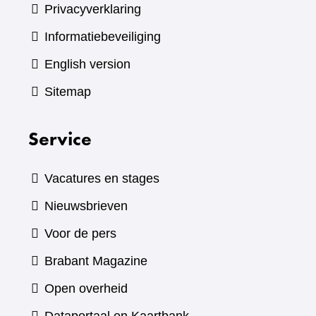
Privacyverklaring
Informatiebeveiliging
English version
Sitemap
Service
Vacatures en stages
Nieuwsbrieven
Voor de pers
(verwijst
Brabant Magazine
naar
Open overheid
een
(verwijst