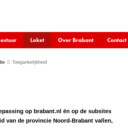
Ga
naar
e)
de
inhoud
estuur
Loket
Over Brabant
Contact
tie
Toegankelijkheid
oepassing op brabant.nl én op de subsites
id van de provincie Noord-Brabant vallen,