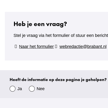
Heb je een vraag?
Stel je vraag via het formulier of stuur een beric
(verwijst
Naar het formulier
webredactie@brabant.nl
naar
een
andere
website)
Heeft de informatie op deze pagina je geholpen?
Uw
gegevens
Ja
Nee