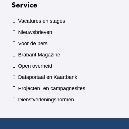
Service
Vacatures en stages
Nieuwsbrieven
Voor de pers
(verwijst
Brabant Magazine
naar
Open overheid
een
(verwijst
Dataportaal en Kaartbank
andere
naar
Projecten- en campagnesites
website)
een
Dienstverleningsnormen
andere
website)