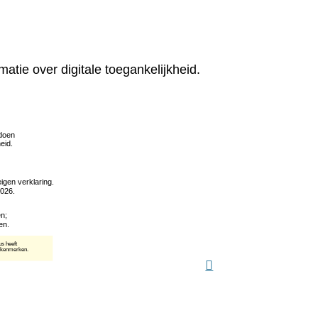
matie over digitale toegankelijkheid.
(verwijst
naar
een
andere
website)