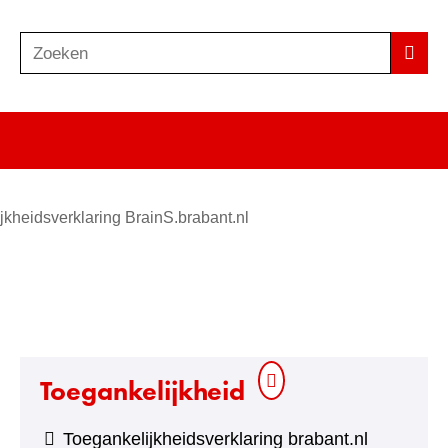
Zoeken
Z
Zoek
o
e
k
e
n
jkheidsverklaring BrainS.brabant.nl
Toegankelijkheid
Toegankelijkheidsverklaring brabant.nl