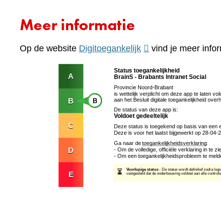
Meer informatie
(verwijst
Op de website
Digitoegankelijk
vind je meer infor
naar
een
andere
website)