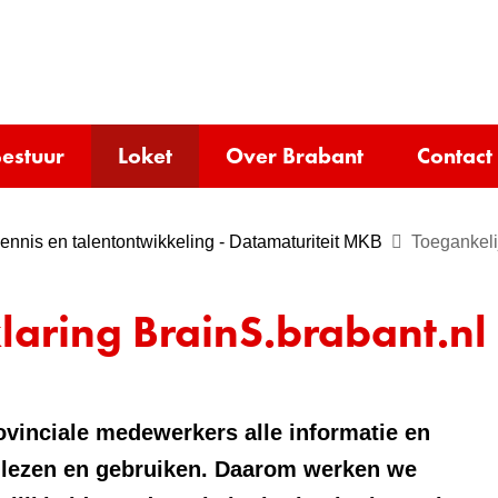
Ga
naar
e)
de
inhoud
estuur
Loket
Over Brabant
Contact
nnis en talentontwikkeling - Datamaturiteit MKB
Toegankeli
laring BrainS.brabant.nl
ovinciale medewerkers alle informatie en
n lezen en gebruiken. Daarom werken we