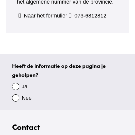
het algemene nummer van de provincie.
(verwijst
Naar het formulier
073-6812812
naar
een
andere
website)
Heeft de informatie op deze pagina je
Uw
geholpen?
gegevens
Ja
Nee
Contact