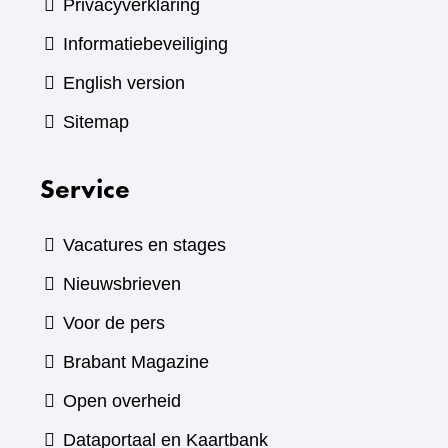
Privacyverklaring
Informatiebeveiliging
English version
Sitemap
Service
Vacatures en stages
Nieuwsbrieven
Voor de pers
(verwijst
Brabant Magazine
naar
Open overheid
een
(verwijst
Dataportaal en Kaartbank