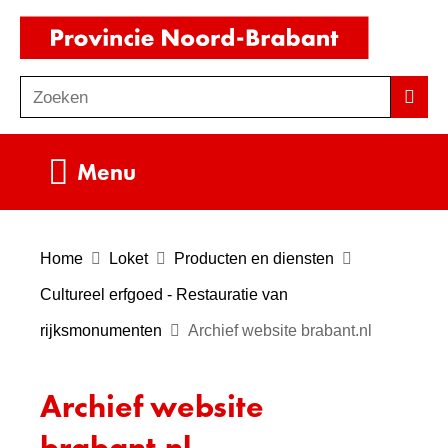
Ga
(naar
naar
homepag
de
Zoeken
Z
Zoek
inhoud
o
e
Uitklappen
Menu
k
e
n
Home
Loket
Producten en diensten
Cultureel erfgoed - Restauratie van
rijksmonumenten
Archief website brabant.nl
Archief website
brabant.nl