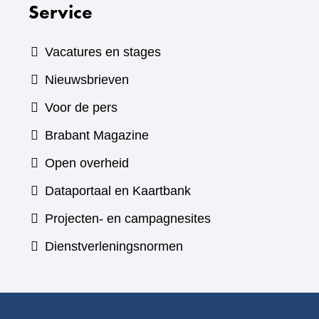
Service
Vacatures en stages
Nieuwsbrieven
Voor de pers
(verwijst
Brabant Magazine
naar
Open overheid
een
(verwijst
Dataportaal en Kaartbank
andere
naar
Projecten- en campagnesites
website)
een
Dienstverleningsnormen
andere
website)