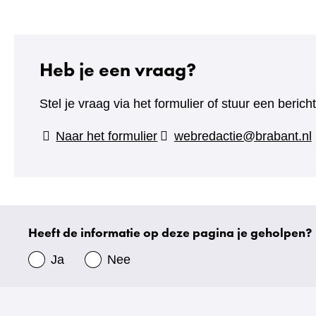
Heb je een vraag?
Stel je vraag via het formulier of stuur een beric
(verwijst
Naar het formulier
webredactie@brabant.nl
naar
een
andere
website)
Heeft de informatie op deze pagina je geholpen?
Uw
gegevens
Ja
Nee