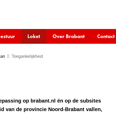
Ga
naar
e)
de
inhoud
estuur
Loket
Over Brabant
Contact
aan
Toegankelijkheid
oepassing op brabant.nl én op de subsites
id van de provincie Noord-Brabant vallen,