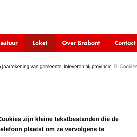
Ga
naar
e)
de
inhoud
estuur
Loket
Over Brabant
Contact
 jaarrekening van gemeente, inleveren bij provincie
Cookies
ookies zijn kleine tekstbestanden die de
telefoon plaatst om ze vervolgens te