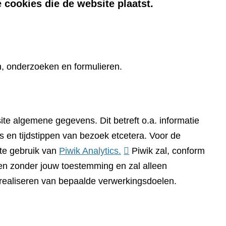
 cookies die de website plaatst.
n, onderzoeken en formulieren.
te algemene gegevens. Dit betreft o.a. informatie
 en tijdstippen van bezoek etcetera. Voor de
(verwijst
te gebruik van
Piwik Analytics.
Piwik zal, conform
naar
n zonder jouw toestemming en zal alleen
een
 realiseren van bepaalde verwerkingsdoelen.
andere
website)