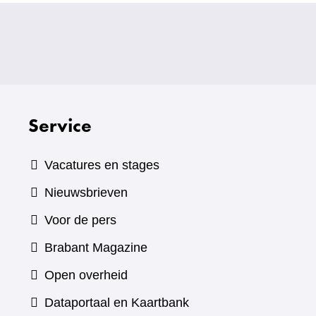
Service
Vacatures en stages
Nieuwsbrieven
Voor de pers
(verwijst
Brabant Magazine
naar
Open overheid
een
(verwijst
Dataportaal en Kaartbank
andere