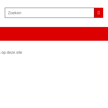
Zoeken
Z
Zoek
o
e
k
e
n
 op deze site