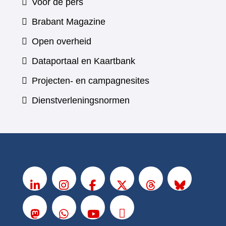
Voor de pers
(verwijst
Brabant Magazine
naar
Open overheid
een
(verwijst
Dataportaal en Kaartbank
andere
naar
Projecten- en campagnesites
website)
een
Dienstverleningsnormen
andere
website)
V
o
LinkedIn
Instagram
Facebook
X
Threads
BlueSky
l