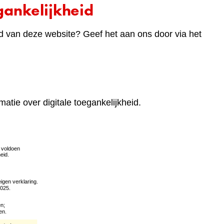
ankelijkheid
d van deze website? Geef het aan ons door via het
matie over digitale toegankelijkheid.
(verwijst
naar
een
andere
website)