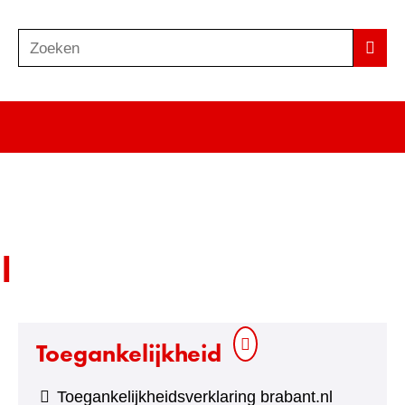
Zoeken
Z
Zoek
o
e
k
e
n
l
Toegankelijkheid
Toegankelijkheidsverklaring brabant.nl