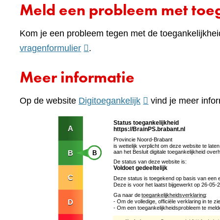
Meld een probleem met toeg
Kom je een probleem tegen met de toegankelijkhei
(verwijst
vragenformulier
.
naar
Meer informatie
een
andere
(verwijst
Op de website
Digitoegankelijk
vind je meer infor
website)
naar
een
andere
website)