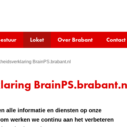
Ga
naar
e)
de
inhoud
estuur
Loket
Over Brabant
Contact
kheidsverklaring BrainPS.brabant.nl
laring BrainPS.brabant.n
n alle informatie en diensten op onze
rom werken we continu aan het verbeteren