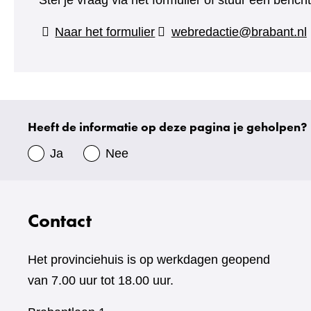
Stel je vraag via het formulier of stuur een beric
(verwijst
Naar het formulier
webredactie@brabant.nl
naar
een
andere
website)
Heeft de informatie op deze pagina je geholpen?
Uw
gegevens
Ja
Nee
Contact
Het provinciehuis is op werkdagen geopend
van 7.00 uur tot 18.00 uur.