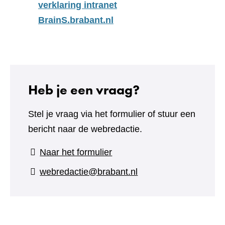
verklaring intranet
BrainS.brabant.nl
Heb je een vraag?
Stel je vraag via het formulier of stuur een
bericht naar de webredactie.
(verwijst
Naar het formulier
naar
webredactie@brabant.nl
een
andere
website)