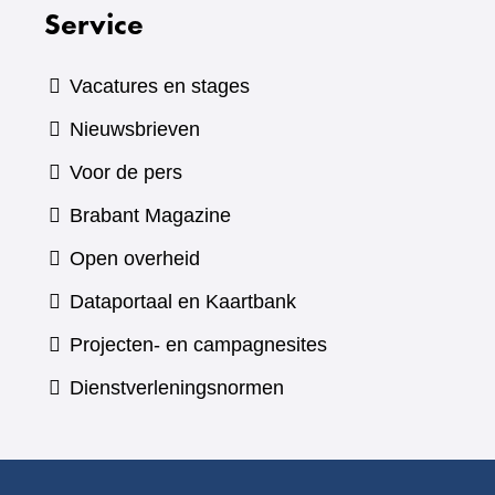
Service
Vacatures en stages
Nieuwsbrieven
Voor de pers
(verwijst
Brabant Magazine
naar
Open overheid
een
(verwijst
Dataportaal en Kaartbank
andere
naar
Projecten- en campagnesites
website)
een
Dienstverleningsnormen
andere
website)