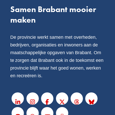
Samen Brabant mooier
maken
De provincie werkt samen met overheden,
bedrijven, organisaties en inwoners aan de
maatschappelijke opgaven van Brabant. Om
te zorgen dat Brabant ook in de toekomst een
provincie blijft waar het goed wonen, werken
en recreëren is.
V
o
LinkedIn
Instagram
Facebook
X
Threads
BlueSky
l