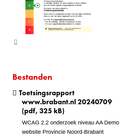
andere
naar
website)
een
ande
webs
Bestanden
Toetsingsrapport
www.brabant.nl 20240709
(pdf, 325 kB)
WCAG 2.2 onderzoek niveau AA Demo
website Provincie Noord-Brabant