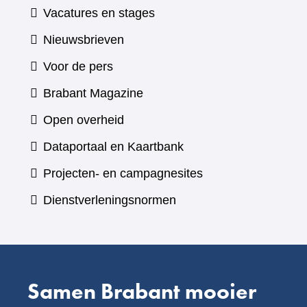
Vacatures en stages
Nieuwsbrieven
Voor de pers
(verwijst
Brabant Magazine
naar
Open overheid
een
(verwijst
Dataportaal en Kaartbank
andere
naar
Projecten- en campagnesites
website)
een
Dienstverleningsnormen
andere
website)
Samen Brabant mooier