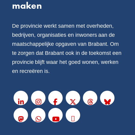
maken
De provincie werkt samen met overheden,
bedrijven, organisaties en inwoners aan de
maatschappelijke opgaven van Brabant. Om
te zorgen dat Brabant ook in de toekomst een
provincie blijft waar het goed wonen, werken
en recreëren is.
V
o
LinkedIn
Instagram
Facebook
X
Threads
BlueSky
l
g
Mastodon
Whatsapp
Youtube
Podcasts