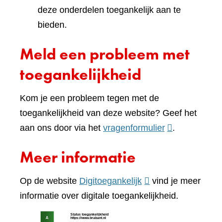
deze onderdelen toegankelijk aan te
bieden.
Meld een probleem met
toegankelijkheid
Kom je een probleem tegen met de
toegankelijkheid van deze website? Geef het
(verwijst
aan ons door via het
vragenformulier
.
naar
Meer informatie
een
andere
(verwijst
Op de website
Digitoegankelijk
vind je meer
website)
naar
informatie over digitale toegankelijkheid.
een
(verw