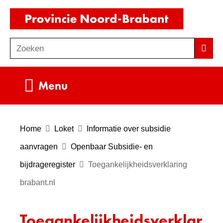
Ga
(naar
naar
homepag
de
Zoeken
Z
Zoek
inhoud
o
e
Uitklappen
Menu
k
e
n
Home
Loket
Informatie over subsidie
aanvragen
Openbaar Subsidie- en
bijdrageregister
Toegankelijkheidsverklaring
brabant.nl
Toegankelijkheidsverklar