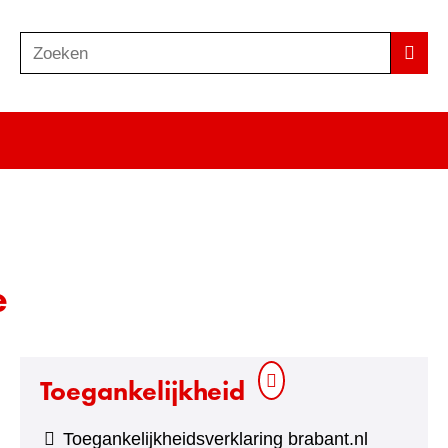
Zoeken
Z
Zoek
o
e
k
e
n
e
Toegankelijkheid
Toegankelijkheidsverklaring brabant.nl