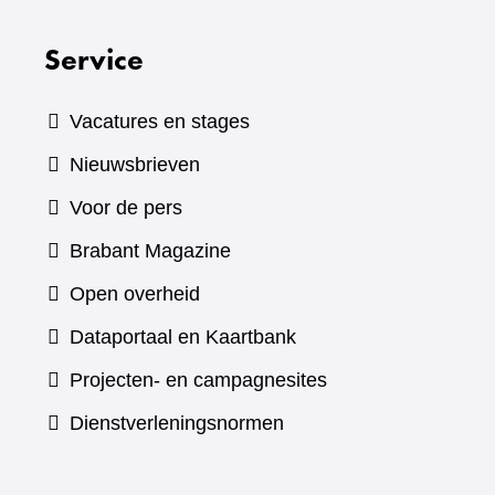
Service
Vacatures en stages
Nieuwsbrieven
Voor de pers
(verwijst
Brabant Magazine
naar
Open overheid
een
(verwijst
Dataportaal en Kaartbank
andere
naar
Projecten- en campagnesites
website)
een
Dienstverleningsnormen
andere
website)