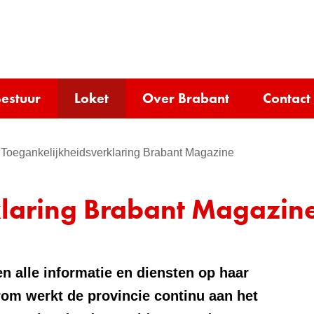
Ga
naar
e)
de
inhoud
estuur
Loket
Over Brabant
Contact
Toegankelijkheidsverklaring Brabant Magazine
klaring Brabant Magazin
n alle informatie en diensten op haar
om werkt de provincie continu aan het