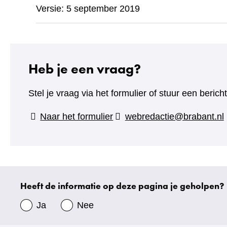
Versie: 5 september 2019
Heb je een vraag?
Stel je vraag via het formulier of stuur een beric
(verwijst
Naar het formulier
webredactie@brabant.nl
naar
een
andere
website)
Heeft de informatie op deze pagina je geholpen?
Uw
gegevens
Ja
Nee