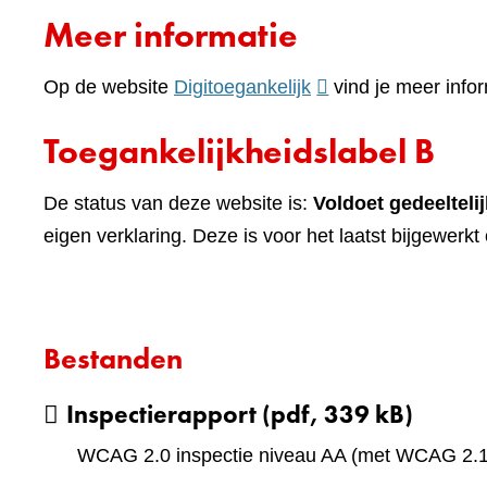
naar
Meer informatie
een
andere
(verwijst
Op de website
Digitoegankelijk
vind je meer infor
website)
naar
Toegankelijkheidslabel B
een
andere
De status van deze website is:
Voldoet gedeeltelij
website)
eigen verklaring. Deze is voor het laatst bijgewerk
Bestanden
Inspectierapport
(pdf, 339 kB)
WCAG 2.0 inspectie niveau AA (met WCAG 2.1 