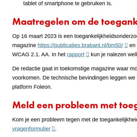
tablet of smartphone te gebruiken is.
Maatregelen om de toeganke
Op 16 maart 2023 is een toegankelijkheidsonderzo
(verwi
magazine
https://publicaties.brabant.nl/bm50/
en 
(verwijst
naar
WCAG 2.1. AA. In het
rapport
kun je nalezen wel
naar
een
De redactie gaat in toekomstige magazine waar moge
een
ander
voorkomen. De technische bevindingen leggen we v
andere
websi
platform Foleon.
website)
Meld een probleem met toeg
Kom je een probleem tegen met de toegankelijkhei
(verwijst
vragenformulier
.