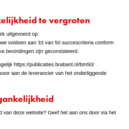
lijkheid te vergroten
ek uitgevoerd op
jst
we voldoen aan 33 van 50 succescriteria conform
ke bevindingen zijn geconstateerd.
lijk https://publicaties.brabant.nl/bm50/
e
oor aan de leverancier van het onderliggende
te)
ankelijkheid
d van deze website? Geef het aan ons door via het