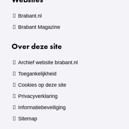
Brabant.nl
(verwijst
Brabant Magazine
naar
Over deze site
een
andere
website)
Archief website brabant.nl
Toegankelijkheid
Cookies op deze site
Privacyverklaring
Informatiebeveiliging
Sitemap