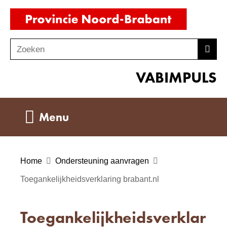
Ga
(naar
naar
homepag
de
Zoeken
Z
Zoek
inhoud
o
VABIMPULS
e
k
e
Uitklappen
Menu
n
Home
Ondersteuning aanvragen
Toegankelijkheidsverklaring brabant.nl
Toegankelijkheidsverklar