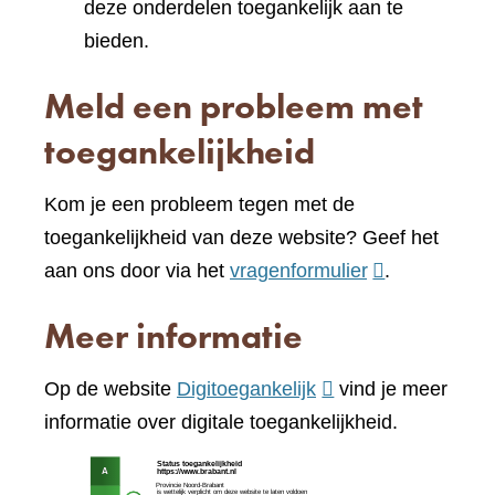
deze onderdelen toegankelijk aan te
bieden.
Meld een probleem met
toegankelijkheid
Kom je een probleem tegen met de
toegankelijkheid van deze website? Geef het
(verwijst
aan ons door via het
vragenformulier
.
naar
Meer informatie
een
andere
(verwijst
Op de website
Digitoegankelijk
vind je meer
website)
naar
informatie over digitale toegankelijkheid.
een
(verw
andere