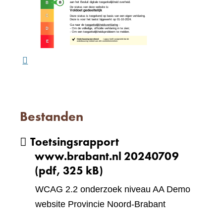
naar
website)
een
ande
webs
Bestanden
Toetsingsrapport
www.brabant.nl 20240709
(pdf, 325 kB)
WCAG 2.2 onderzoek niveau AA Demo
website Provincie Noord-Brabant