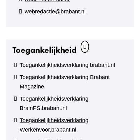
naar
webredactie@brabant.nl
een
andere
website)
Toegankelijkheid
Toegankelijkheidsverklaring brabant.nl
Toegankelijkheidsverklaring Brabant
Magazine
Toegankelijkheidsverklaring
BrainPS.brabant.nl
Toegankelijkheidsverklaring
Werkenvoor.brabant.nl