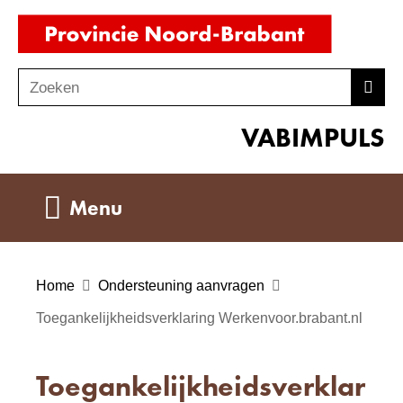
Ga
(naar
naar
homepag
de
Zoeken
Z
Zoek
inhoud
o
VABIMPULS
e
k
e
Uitklappen
Menu
n
Home
Ondersteuning aanvragen
Toegankelijkheidsverklaring Werkenvoor.brabant.nl
Toegankelijkheidsverklar