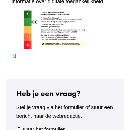
naar
informatie over digitale toegankelijkheid.
een
(verw
andere
naar
website)
een
ande
webs
Heb je een vraag?
Stel je vraag via het formulier of stuur een
bericht naar de webredactie.
(verwijst
Naar het formulier