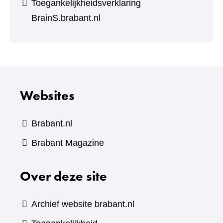
Toegankelijkheidsverklaring
BrainS.brabant.nl
Websites
Brabant.nl
(verwijst
Brabant Magazine
naar
Over deze site
een
andere
website)
Archief website brabant.nl