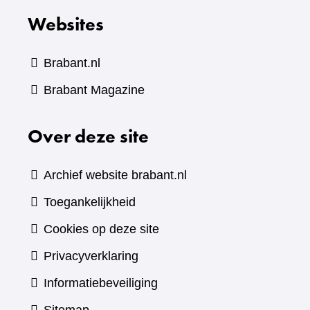
Websites
Brabant.nl
(verwijst
Brabant Magazine
naar
Over deze site
een
andere
website)
Archief website brabant.nl
Toegankelijkheid
Cookies op deze site
Privacyverklaring
Informatiebeveiliging