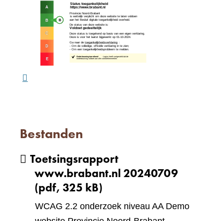
(verw
andere
naar
website)
een
ande
webs
Bestanden
Toetsingsrapport
www.brabant.nl 20240709
(pdf, 325 kB)
WCAG 2.2 onderzoek niveau AA Demo