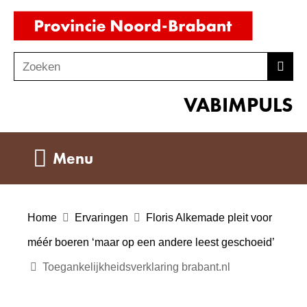
Ga
(naar
naar
homepag
de
Zoeken
Z
Zoek
inhoud
o
VABIMPULS
e
k
e
Uitklappen
Menu
n
Home
Ervaringen
Floris Alkemade pleit voor
méér boeren ‘maar op een andere leest geschoeid’
Toegankelijkheidsverklaring brabant.nl