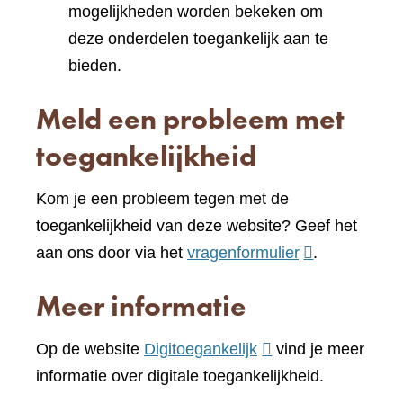
mogelijkheden worden bekeken om
deze onderdelen toegankelijk aan te
bieden.
Meld een probleem met
toegankelijkheid
Kom je een probleem tegen met de
toegankelijkheid van deze website? Geef het
(verwijst
aan ons door via het
vragenformulier
.
naar
Meer informatie
een
andere
(verwijst
Op de website
Digitoegankelijk
vind je meer
website)
naar
informatie over digitale toegankelijkheid.
een