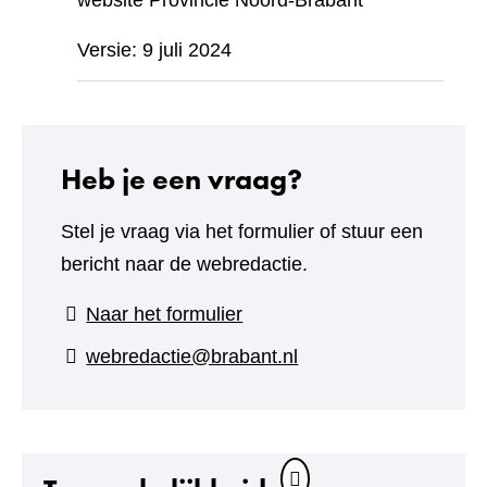
website Provincie Noord-Brabant
Versie: 9 juli 2024
Heb je een vraag?
Stel je vraag via het formulier of stuur een
bericht naar de webredactie.
(verwijst
Naar het formulier
naar
webredactie@brabant.nl
een
andere
website)