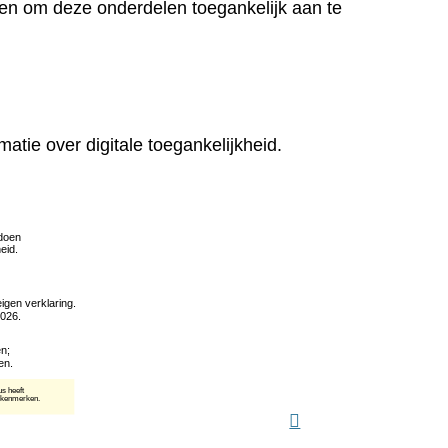
en om deze onderdelen toegankelijk aan te
matie over digitale toegankelijkheid.
(verwijst
naar
een
andere
website)