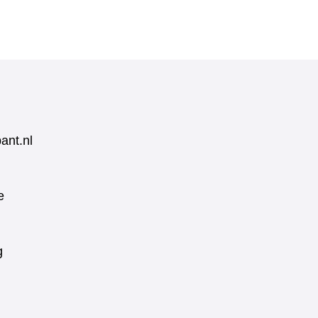
ant.nl
e
g