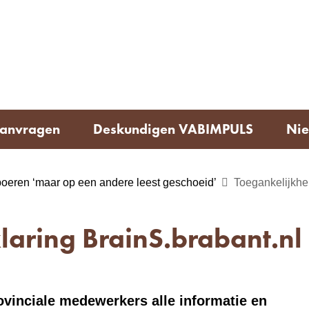
Ga
naar
e)
de
inhoud
aanvragen
Deskundigen VABIMPULS
Nie
boeren ‘maar op een andere leest geschoeid’
Toegankelijkhei
laring BrainS.brabant.nl
ovinciale medewerkers alle informatie en