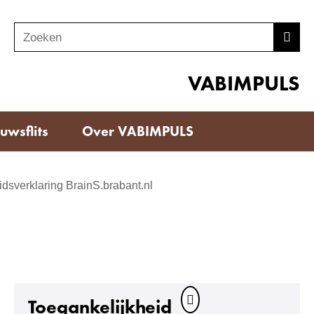
Zoeken
Z
Zoek
o
e
VABIMPULS
k
e
uwsflits
Over VABIMPULS
n
dsverklaring BrainS.brabant.nl
Toegankelijkheid