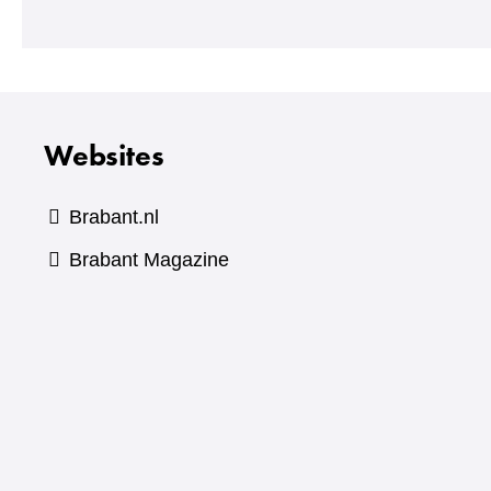
naar
een
andere
website)
Websites
Brabant.nl
(verwijst
Brabant Magazine
naar
een
andere
website)