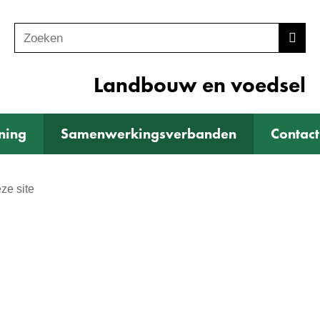
Zoeken
Z
Zoek
o
e
Landbouw en voedsel
k
e
ning
Samenwerkingsverbanden
Contact
n
ze site