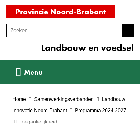
Ga
(naar
naar
homepag
de
Zoeken
Z
Zoek
inhoud
o
Landbouw en voedsel
e
k
e
Uitklappen
Menu
n
Home
Samenwerkingsverbanden
Landbouw
Innovatie Noord-Brabant
Programma 2024-2027
Toegankelijkheid