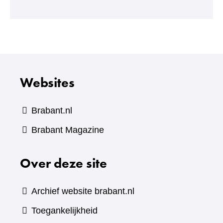
een
andere
website)
Websites
Brabant.nl
(verwijst
Brabant Magazine
naar
Over deze site
een
andere
website)
Archief website brabant.nl
Toegankelijkheid