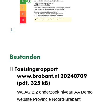
naar
website)
een
ande
webs
Bestanden
Toetsingsrapport
www.brabant.nl 20240709
(pdf, 325 kB)
WCAG 2.2 onderzoek niveau AA Demo
website Provincie Noord-Brabant