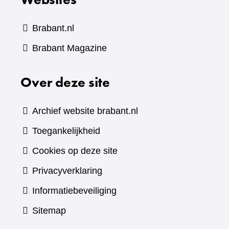
Brabant.nl
(verwijst
Brabant Magazine
naar
Over deze site
een
andere
website)
Archief website brabant.nl
Toegankelijkheid
Cookies op deze site
Privacyverklaring
Informatiebeveiliging
Sitemap