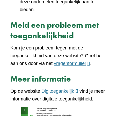
deze onderdelen toegankelijk aan te
bieden.
Meld een probleem met
toegankelijkheid
Kom je een probleem tegen met de
toegankelijkheid van deze website? Geef het
(verwijst
aan ons door via het
vragenformulier
.
naar
Meer informatie
een
andere
(verwijst
Op de website
Digitoegankelijk
vind je meer
website)
naar
informatie over digitale toegankelijkheid.
een
(verw
andere