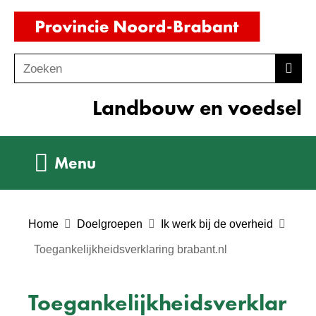
Ga
(naar
naar
homepag
de
Zoeken
Z
Zoek
inhoud
o
Landbouw en voedsel
e
k
e
Uitklappen
Menu
n
Home
Doelgroepen
Ik werk bij de overheid
Toegankelijkheidsverklaring brabant.nl
Toegankelijkheidsverklar