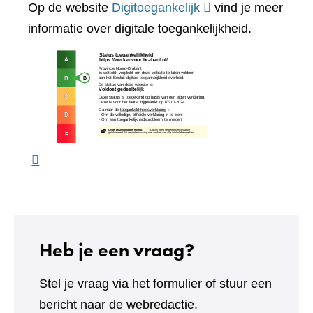
(verwijst
Op de website
Digitoegankelijk
vind je meer
website)
naar
informatie over digitale toegankelijkheid.
een
(verw
andere
naar
website)
een
ande
webs
Heb je een vraag?
Stel je vraag via het formulier of stuur een
bericht naar de webredactie.