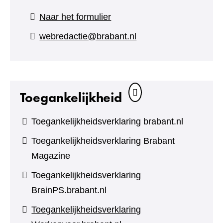
(verwijst
Naar het formulier
naar
webredactie@brabant.nl
een
andere
website)
Toegankelijkheid
Toegankelijkheidsverklaring brabant.nl
Toegankelijkheidsverklaring Brabant
Magazine
Toegankelijkheidsverklaring
BrainPS.brabant.nl
Toegankelijkheidsverklaring