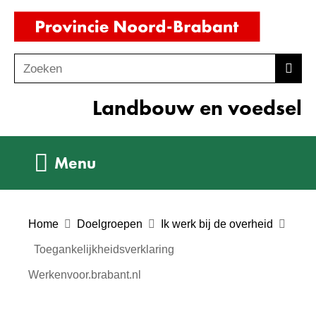
Ga
(naar
naar
homepag
de
Zoeken
Z
Zoek
inhoud
o
Landbouw en voedsel
e
k
e
Uitklappen
Menu
n
Home
Doelgroepen
Ik werk bij de overheid
Toegankelijkheidsverklaring
Werkenvoor.brabant.nl