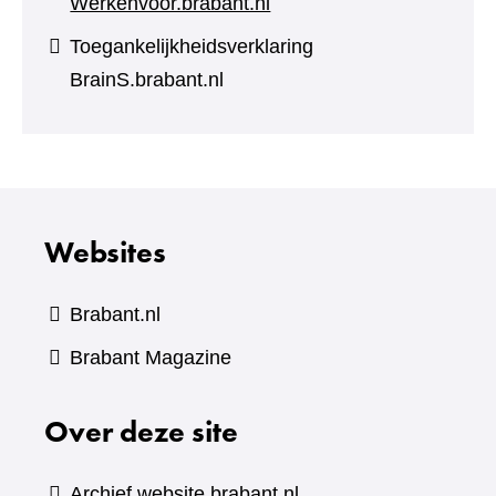
Werkenvoor.brabant.nl
Toegankelijkheidsverklaring
BrainS.brabant.nl
Websites
Brabant.nl
(verwijst
Brabant Magazine
naar
Over deze site
een
andere
website)
Archief website brabant.nl