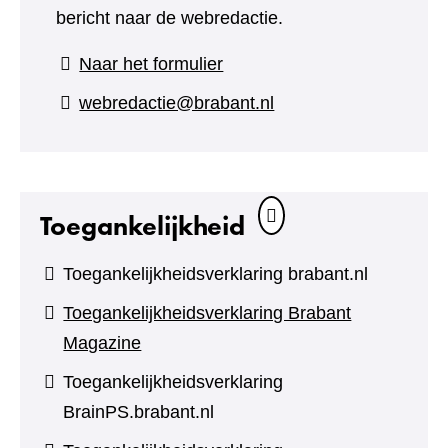
bericht naar de webredactie.
(verwijst
Naar het formulier
naar
webredactie@brabant.nl
een
andere
website)
Toegankelijkheid
Toegankelijkheidsverklaring brabant.nl
Toegankelijkheidsverklaring Brabant
Magazine
Toegankelijkheidsverklaring
BrainPS.brabant.nl