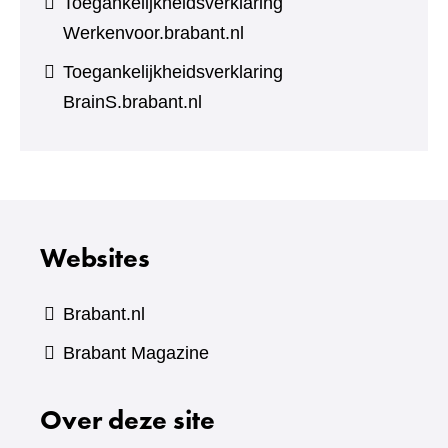
Toegankelijkheidsverklaring
Werkenvoor.brabant.nl
Toegankelijkheidsverklaring
BrainS.brabant.nl
Websites
Brabant.nl
(verwijst
Brabant Magazine
naar
Over deze site
een
andere