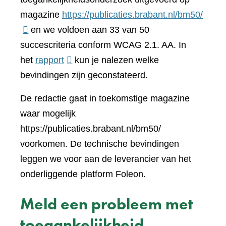
(verwi
magazine
https://publicaties.brabant.nl/bm50/
naar
en we voldoen aan 33 van 50
een
succescriteria conform WCAG 2.1. AA. In
(verwijst
ander
het
rapport
kun je nalezen welke
naar
websi
bevindingen zijn geconstateerd.
een
De redactie gaat in toekomstige magazine
andere
waar mogelijk
website)
https://publicaties.brabant.nl/bm50/
voorkomen. De technische bevindingen
leggen we voor aan de leverancier van het
onderliggende platform Foleon.
Meld een probleem met
toegankelijkheid