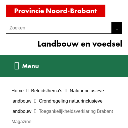
Ga
(naar
naar
homepag
de
Zoeken
Z
Zoek
inhoud
o
Landbouw en voedsel
e
k
e
Uitklappen
Menu
n
Home
Beleidsthema's
Natuurinclusieve
landbouw
Grondregeling natuurinclusieve
landbouw
Toegankelijkheidsverklaring Brabant
Magazine