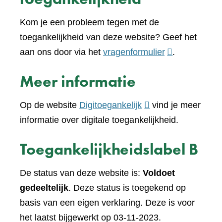
Kom je een probleem tegen met de
toegankelijkheid van deze website? Geef het
(verwijst
aan ons door via het
vragenformulier
.
naar
Meer informatie
een
andere
(verwijst
Op de website
Digitoegankelijk
vind je meer
website)
naar
informatie over digitale toegankelijkheid.
een
Toegankelijkheidslabel B
andere
website)
De status van deze website is:
Voldoet
gedeeltelijk
. Deze status is toegekend op
basis van een eigen verklaring. Deze is voor
het laatst bijgewerkt op 03-11-2023.