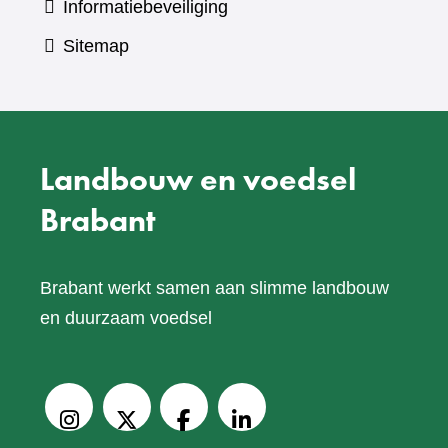
Informatiebeveiliging
Sitemap
Landbouw en voedsel
Brabant
Brabant werkt samen aan slimme landbouw
en duurzaam voedsel
V
o
Instagram
X
Facebook
LinkedIn