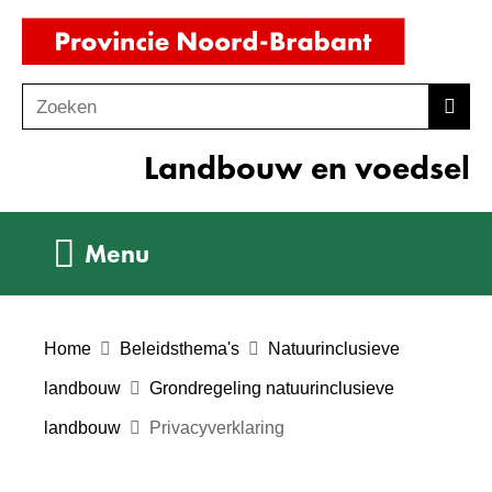
Ga
(naar
naar
homepag
de
Zoeken
Z
Zoek
inhoud
o
Landbouw en voedsel
e
k
e
Uitklappen
Menu
n
Home
Beleidsthema's
Natuurinclusieve
landbouw
Grondregeling natuurinclusieve
landbouw
Privacyverklaring