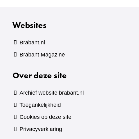
Websites
Brabant.nl
(verwijst
Brabant Magazine
naar
Over deze site
een
andere
website)
Archief website brabant.nl
Toegankelijkheid
Cookies op deze site
Privacyverklaring