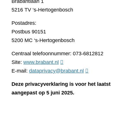
Brabantlaan 1
5216 TV ‘s-Hertogenbosch
Postadres:
Postbus 90151
5200 MC ‘s-Hertogenbosch
Centraal telefoonnummer: 073-6812812
(verwijst
Site:
www.brabant.nl
naar
E-mail:
dataprivacy@brabant.nl
een
Deze privacyverklaring is voor het laatst
andere
aangepast op 5 juni 2025.
website)