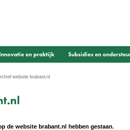
Ga
naar
e)
de
inhoud
Innovatie en praktijk
Subsidies en ondersteu
rchief website brabant.nl
t.nl
e op de website brabant.nl hebben gestaan.