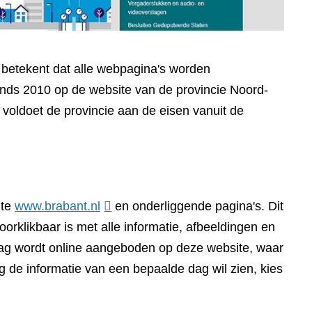
t betekent dat alle webpagina's worden
sinds 2010 op de website van de provincie Noord-
voldoet de provincie aan de eisen vanuit de
(verwijst
ite
www.brabant.nl
en onderliggende pagina's. Dit
naar
orklikbaar is met alle informatie, afbeeldingen en
een
dag wordt online aangeboden op deze website, waar
andere
g de informatie van een bepaalde dag wil zien, kies
website)