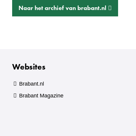
(verwijst
Naar het archief van brabant.nl
naar
een
andere
website)
Websites
Brabant.nl
(verwijst
Brabant Magazine
naar
een
andere
website)