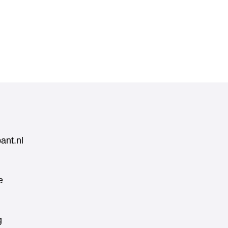
ant.nl
e
g