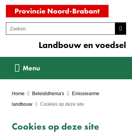
Ga
(naar
naar
homepag
de
Zoeken
Z
Zoek
inhoud
o
Landbouw en voedsel
e
k
e
Uitklappen
Menu
n
Home
Beleidsthema's
Emissiearme
landbouw
Cookies op deze site
Cookies op deze site