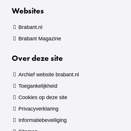
Websites
Brabant.nl
(verwijst
Brabant Magazine
naar
Over deze site
een
andere
website)
Archief website brabant.nl
Toegankelijkheid
Cookies op deze site
Privacyverklaring
Informatiebeveiliging