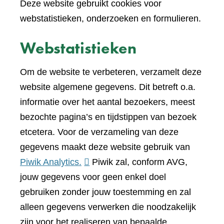
Deze website gebruikt cookies voor
webstatistieken, onderzoeken en formulieren.
Webstatistieken
Om de website te verbeteren, verzamelt deze
website algemene gegevens. Dit betreft o.a.
informatie over het aantal bezoekers, meest
bezochte pagina’s en tijdstippen van bezoek
etcetera. Voor de verzameling van deze
gegevens maakt deze website gebruik van
(verwijst
Piwik Analytics.
Piwik zal, conform AVG,
naar
jouw gegevens voor geen enkel doel
een
gebruiken zonder jouw toestemming en zal
andere
alleen gegevens verwerken die noodzakelijk
website)
zijn voor het realiseren van bepaalde