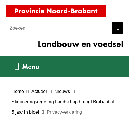
Ga
(naar
naar
homepag
de
Zoeken
Z
Zoek
inhoud
o
Landbouw en voedsel
e
k
e
Uitklappen
Menu
n
Home
Actueel
Nieuws
Stimuleringsregeling Landschap brengt Brabant al
5 jaar in bloei
Privacyverklaring