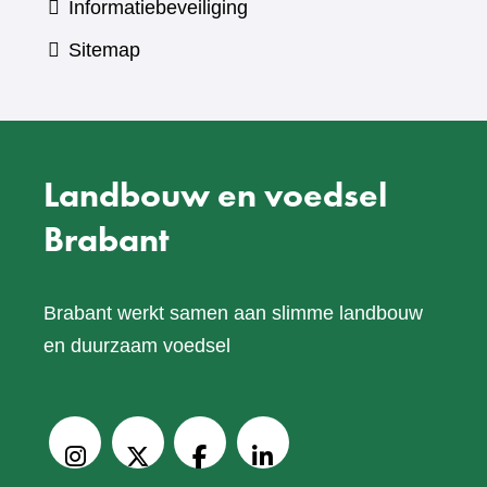
Informatiebeveiliging
Sitemap
Landbouw en voedsel
Brabant
Brabant werkt samen aan slimme landbouw
en duurzaam voedsel
V
o
Instagram
X
Facebook
LinkedIn