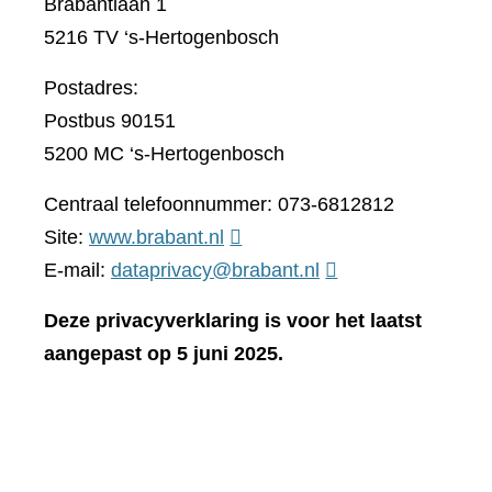
Brabantlaan 1
5216 TV ‘s-Hertogenbosch
Postadres:
Postbus 90151
5200 MC ‘s-Hertogenbosch
Centraal telefoonnummer: 073-6812812
(verwijst
Site:
www.brabant.nl
naar
E-mail:
dataprivacy@brabant.nl
een
Deze privacyverklaring is voor het laatst
andere
aangepast op 5 juni 2025.
website)