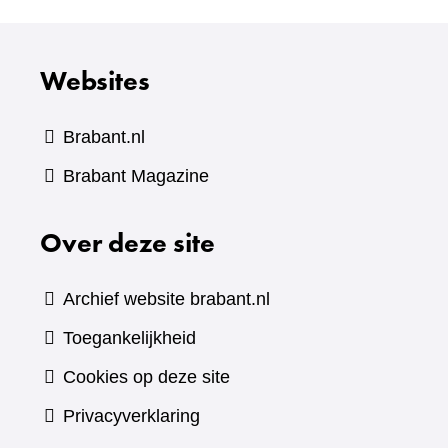
Websites
Brabant.nl
(verwijst
Brabant Magazine
naar
Over deze site
een
andere
website)
Archief website brabant.nl
Toegankelijkheid
Cookies op deze site
Privacyverklaring