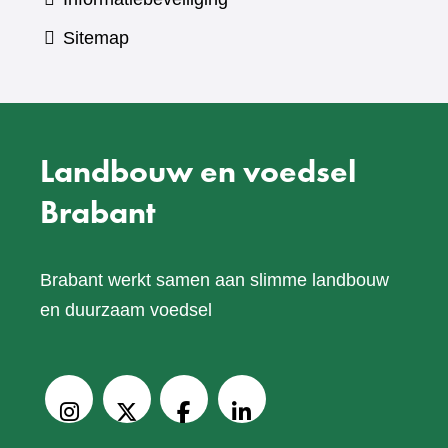
Sitemap
Landbouw en voedsel
Brabant
Brabant werkt samen aan slimme landbouw
en duurzaam voedsel
V
o
Instagram
X
Facebook
LinkedIn