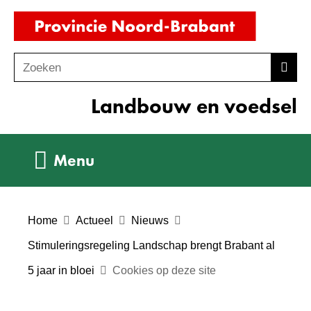
Ga
(naar
naar
homepag
de
Zoeken
Z
Zoek
inhoud
o
Landbouw en voedsel
e
k
e
Uitklappen
Menu
n
Home
Actueel
Nieuws
Stimuleringsregeling Landschap brengt Brabant al
5 jaar in bloei
Cookies op deze site