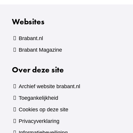
Websites
Brabant.nl
(verwijst
Brabant Magazine
naar
Over deze site
een
andere
website)
Archief website brabant.nl
Toegankelijkheid
Cookies op deze site
Privacyverklaring
Informatiebeveiliging