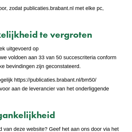
r, zodat publicaties.brabant.nl met elke pc,
lijkheid te vergroten
ek uitgevoerd op
jst
we voldoen aan 33 van 50 succescriteria conform
ke bevindingen zijn geconstateerd.
lijk https://publicaties.brabant.nl/bm50/
e
oor aan de leverancier van het onderliggende
te)
ankelijkheid
d van deze website? Geef het aan ons door via het