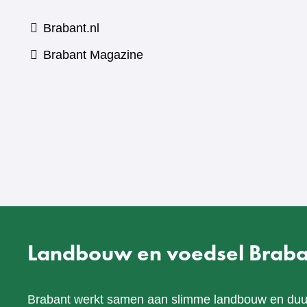
Brabant.nl
(verwijst
Brabant Magazine
naar
een
andere
website)
Landbouw en voedsel Braba
Brabant werkt samen aan slimme landbouw en du