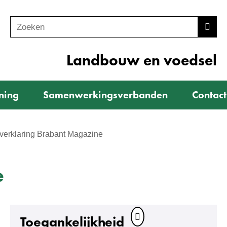
Zoeken
Z
Zoek
o
e
Landbouw en voedsel
k
e
ning
Samenwerkingsverbanden
Contact
n
verklaring Brabant Magazine
e
Toegankelijkheid