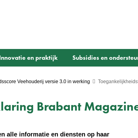
Ga
naar
e)
de
inhoud
Innovatie en praktijk
Subsidies en ondersteu
sscore Veehouderij versie 3.0 in werking
Toegankelijkheids
klaring Brabant Magazin
n alle informatie en diensten op haar