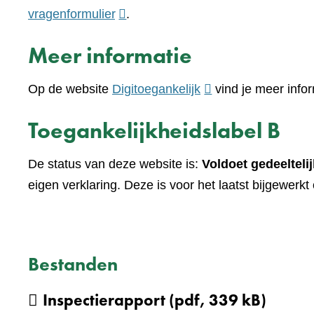
(verwijst
vragenformulier
.
naar
Meer informatie
een
andere
(verwijst
Op de website
Digitoegankelijk
vind je meer infor
website)
naar
Toegankelijkheidslabel B
een
andere
De status van deze website is:
Voldoet gedeeltelij
website)
eigen verklaring. Deze is voor het laatst bijgewerk
Bestanden
Inspectierapport
(pdf, 339 kB)