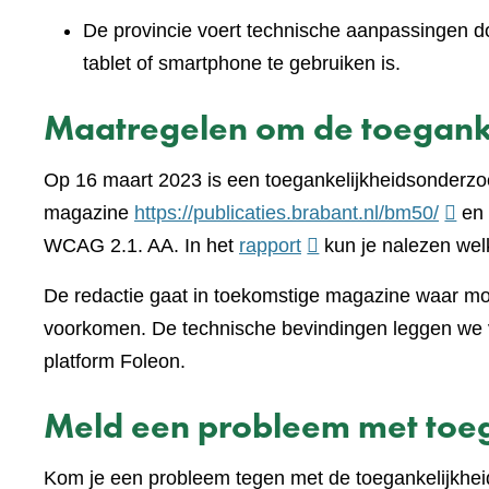
De provincie voert technische aanpassingen doo
tablet of smartphone te gebruiken is.
Maatregelen om de toeganke
Op 16 maart 2023 is een toegankelijkheidsonderzo
(verwi
magazine
https://publicaties.brabant.nl/bm50/
en 
(verwijst
naar
WCAG 2.1. AA. In het
rapport
kun je nalezen wel
naar
een
De redactie gaat in toekomstige magazine waar moge
een
ander
voorkomen. De technische bevindingen leggen we v
andere
websi
platform Foleon.
website)
Meld een probleem met toeg
Kom je een probleem tegen met de toegankelijkhei