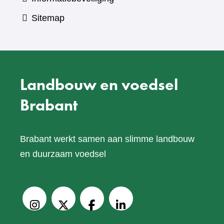
Sitemap
Landbouw en voedsel
Brabant
Brabant werkt samen aan slimme landbouw
en duurzaam voedsel
V
o
Instagram
X
Facebook
LinkedIn