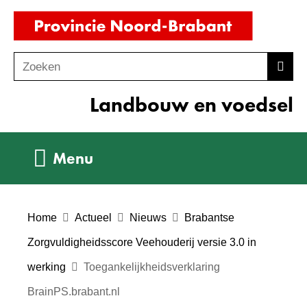
Ga
(naar
naar
homepag
de
Zoeken
Z
Zoek
inhoud
o
Landbouw en voedsel
e
k
e
Uitklappen
Menu
n
Home
Actueel
Nieuws
Brabantse
Zorgvuldigheidsscore Veehouderij versie 3.0 in
werking
Toegankelijkheidsverklaring
BrainPS.brabant.nl