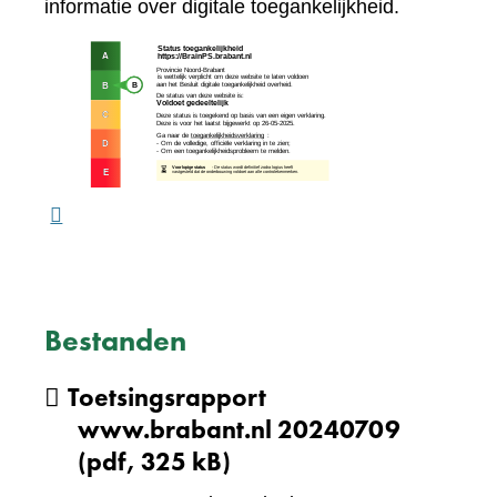
naar
informatie over digitale toegankelijkheid.
een
(verw
andere
naar
website)
een
ande
webs
Bestanden
Toetsingsrapport
www.brabant.nl 20240709
(pdf, 325 kB)