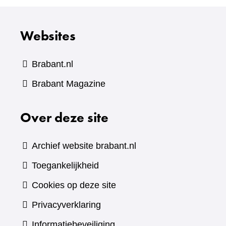
Websites
Brabant.nl
(verwijst
Brabant Magazine
naar
Over deze site
een
andere
website)
Archief website brabant.nl
Toegankelijkheid
Cookies op deze site
Privacyverklaring
Informatiebeveiliging