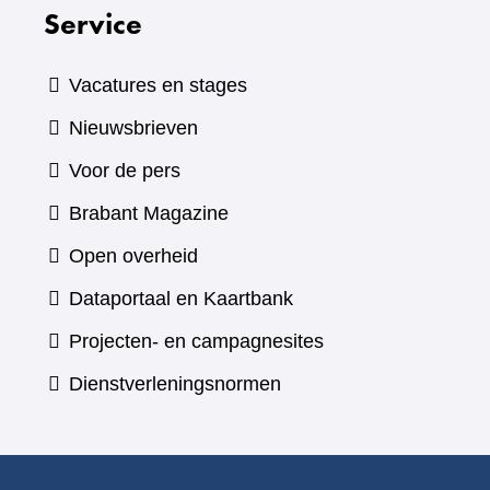
Service
Vacatures en stages
Nieuwsbrieven
Voor de pers
(verwijst
Brabant Magazine
naar
Open overheid
een
(verwijst
Dataportaal en Kaartbank
andere
naar
Projecten- en campagnesites
website)
een
Dienstverleningsnormen
andere
website)