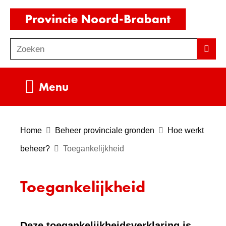
Ga
(naar
naar
homepag
de
Zoeken
Z
Zoek
inhoud
o
e
Uitklappen
Menu
k
e
n
Home
Beheer provinciale gronden
Hoe werkt
beheer?
Toegankelijkheid
Toegankelijkheid
Deze toegankelijkheidsverklaring is