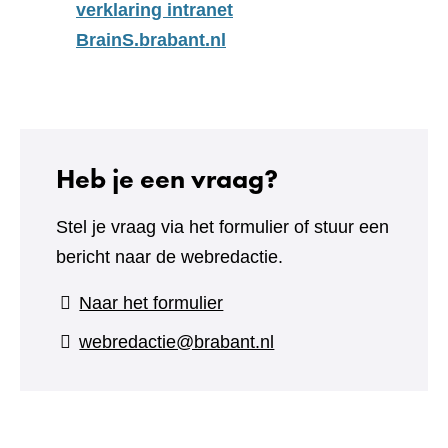
verklaring intranet
BrainS.brabant.nl
Heb je een vraag?
Stel je vraag via het formulier of stuur een
bericht naar de webredactie.
(verwijst
Naar het formulier
naar
webredactie@brabant.nl
een
andere
website)