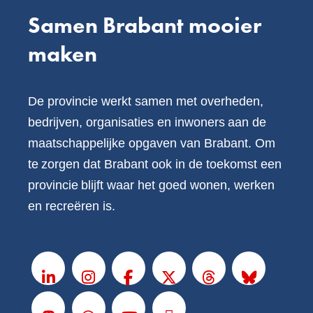
Samen Brabant mooier
maken
De provincie werkt samen met overheden,
bedrijven, organisaties en inwoners aan de
maatschappelijke opgaven van Brabant. Om
te zorgen dat Brabant ook in de toekomst een
provincie blijft waar het goed wonen, werken
en recreëren is.
V
o
LinkedIn
Instagram
Facebook
X
Threads
BlueSky
l