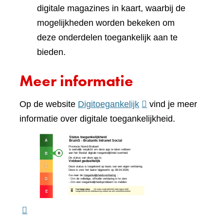
digitale magazines in kaart, waarbij de
mogelijkheden worden bekeken om
deze onderdelen toegankelijk aan te
bieden.
Meer informatie
(verwijst
Op de website
Digitoegankelijk
vind je meer
naar
informatie over digitale toegankelijkheid.
een
(verw
andere
naar
website)
een
ande
webs