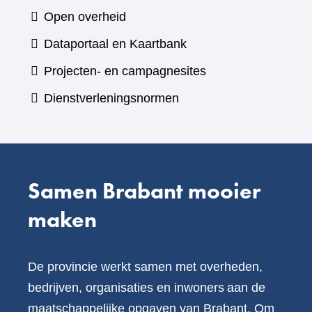
naar
Open overheid
een
(verwijst
Dataportaal en Kaartbank
andere
naar
Projecten- en campagnesites
website)
een
Dienstverleningsnormen
andere
website)
Samen Brabant mooier
maken
De provincie werkt samen met overheden,
bedrijven, organisaties en inwoners aan de
maatschappelijke opgaven van Brabant. Om