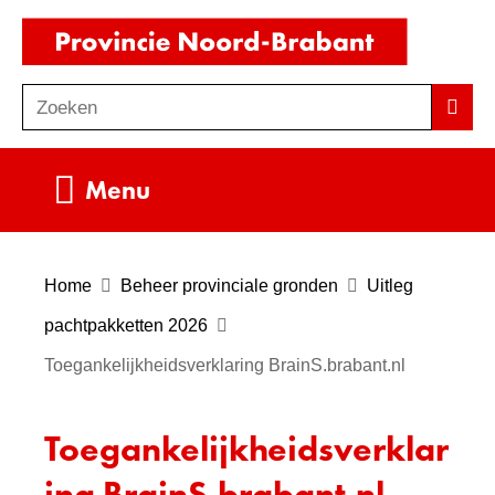
Ga
(naar
naar
homepag
de
Zoeken
Z
Zoek
inhoud
o
e
Uitklappen
Menu
k
e
n
Home
Beheer provinciale gronden
Uitleg
pachtpakketten 2026
Toegankelijkheidsverklaring BrainS.brabant.nl
Toegankelijkheidsverklar
ing BrainS.brabant.nl