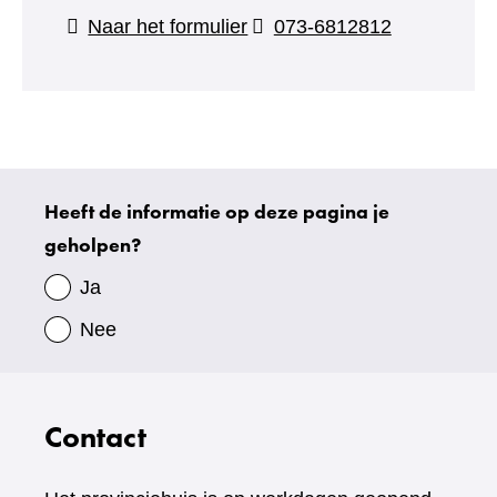
(verwijst
Naar het formulier
073-6812812
naar
een
andere
website)
Heeft de informatie op deze pagina je
Uw
geholpen?
gegevens
Ja
Nee
Contact