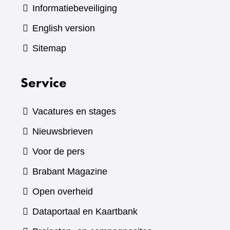
Informatiebeveiliging
English version
Sitemap
Service
Vacatures en stages
Nieuwsbrieven
Voor de pers
(verwijst
Brabant Magazine
naar
Open overheid
een
(verwijst
Dataportaal en Kaartbank
andere
naar