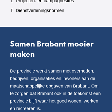
Projecten- en campagnesites
website)
een
Dienstverleningsnormen
andere
website)
Samen Brabant mooier
maken
De provincie werkt samen met overheden,
bedrijven, organisaties en inwoners aan de
maatschappelijke opgaven van Brabant. Om
te zorgen dat Brabant ook in de toekomst een
provincie blijft waar het goed wonen, werken
en recreëren is.