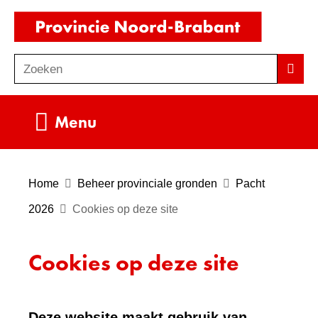
Ga
(naar
naar
homepag
de
Zoeken
Z
Zoek
inhoud
o
e
Uitklappen
Menu
k
e
n
Home
Beheer provinciale gronden
Pacht
2026
Cookies op deze site
Cookies op deze site
Deze website maakt gebruik van